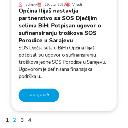
admin4
29 Jula, 2025
Vijesti
Općina Ilijaš nastavlja
partnerstvo sa SOS Dječijim
selima BiH: Potpisan ugovor o
sufinansiranju troškova SOS
Porodice u Sarajevu
SOS Dječija sela u BiH i Općina Ilijaš
potpisali su ugovor o sufinansiranju
troškova jedne SOS Porodice u Sarajevu.
Ugovorom je definisana finansijska
podrška u...
Saznaj više
1
2
3
4