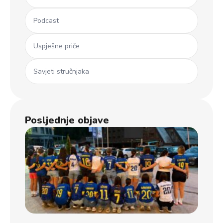
Podcast
Uspješne priče
Savjeti stručnjaka
Posljednje objave
Ml
koš
iz 
Dječ
u B
usp
uče
na