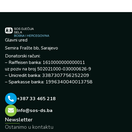
Glavni ured
Semira Frašte bb, Sarajevo
Donatorski računi:
– Raiffeisen banka: 1610000000000011
uz poziv na broj 502021000-030000626-9
– Unicredit banka: 3387307756252209
– Sparkasse banka: 1996340040013758
+387 33 465 218
Info@sos-ds.ba
Newsletter
Ostanimo u kontaktu