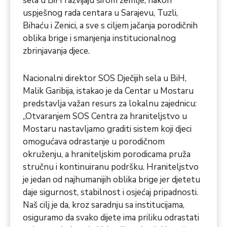
sela u BiH razvijaju širom zemlje, nakon
uspješnog rada centara u Sarajevu, Tuzli,
Bihaću i Zenici, a sve s ciljem jačanja porodičnih
oblika brige i smanjenja institucionalnog
zbrinjavanja djece.
Nacionalni direktor SOS Dječijih sela u BiH,
Malik Garibija, istakao je da Centar u Mostaru
predstavlja važan resurs za lokalnu zajednicu:
„Otvaranjem SOS Centra za hraniteljstvo u
Mostaru nastavljamo graditi sistem koji djeci
omogućava odrastanje u porodičnom
okruženju, a hraniteljskim porodicama pruža
stručnu i kontinuiranu podršku. Hraniteljstvo
je jedan od najhumanijih oblika brige jer djetetu
daje sigurnost, stabilnost i osjećaj pripadnosti.
Naš cilj je da, kroz saradnju sa institucijama,
osiguramo da svako dijete ima priliku odrastati