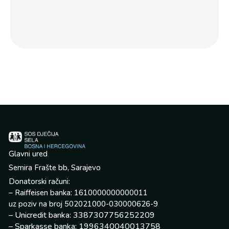
po
jed
por
Glavni ured
Semira Frašte bb, Sarajevo
Donatorski računi:
– Raiffeisen banka: 1610000000000011
uz poziv na broj 502021000-030000626-9
– Unicredit banka: 3387307756252209
– Sparkasse banka: 1996340040013758