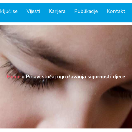
ključi se
Vijesti
Karijera
Publikacije
Kontakt
Home
»
Prijavi slučaj ugrožavanja sigurnosti djece