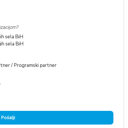
nizacijom?
jih sela BiH
jih sela BiH
rtner / Programski partner
?
Pošalji