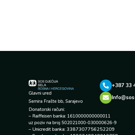
+387 33 
Glavni ured
Info@sos
Semira Frašte bb, Sarajevo
Donatorski računi:
– Raiffeisen banka: 1610000000000011
uz poziv na broj 502021000-030000626-9
– Unicredit banka: 3387307756252209