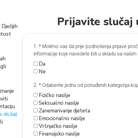
Prijavite slučaj
Dječijih
utost
1. * Molimo vas da prije podnošenja prijave pročit
informacije koje navedete biti u skladu sa našim p
mah
Da
gli
Ne
2. * Odaberite jednu od ponuđenih kategorija koja
aznanje
Fizičko nasilje
viti
Seksualno nasilje
ntaciju
Zanemarivanje djeteta
-ds.ba
)
Emocionalno nasilje
li
Vršnjačko nasilje
Finansijsko nasilje