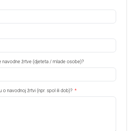
e navodne žrtve (djeteta / mlade osobe)?
 o navodnoj žrtvi (npr. spol ili dob)?