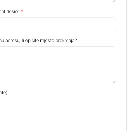
ent desio:
u adresu, ili opišite mjesto prekršaja?
te):