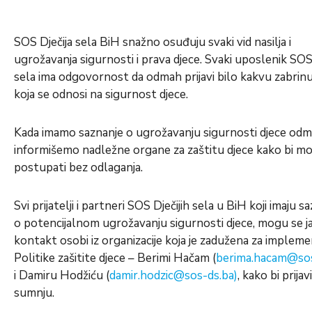
SOS Dječija sela BiH snažno osuđuju svaki vid nasilja i
ugrožavanja sigurnosti i prava djece. Svaki uposlenik SOS 
sela ima odgovornost da odmah prijavi bilo kakvu zabrin
koja se odnosi na sigurnost djece.
Kada imamo saznanje o ugrožavanju sigurnosti djece od
informišemo nadležne organe za zaštitu djece kako bi mo
postupati bez odlaganja.
Svi prijatelji i partneri SOS Dječijih sela u BiH koji imaju s
o potencijalnom ugrožavanju sigurnosti djece, mogu se ja
kontakt osobi iz organizacije koja je zadužena za impleme
Politike zašitite djece – Berimi Hačam (
berima.hacam@sos
i Damiru Hodžiću (
damir.hodzic@sos-ds.ba
)
, kako bi prijavi
sumnju.