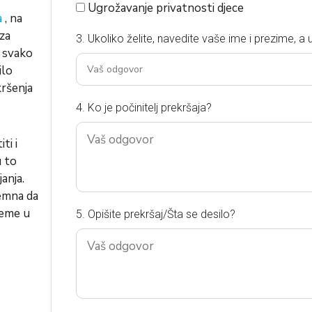
Ugrožavanje privatnosti djece
a
, na
 za
3. Ukoliko želite, navedite vaše ime i prezime, a 
a svako
ilo
kršenja
4. Ko je počinitelj prekršaja?
ti i
u to
janja.
remna da
ijeme u
5. Opišite prekršaj/Šta se desilo?