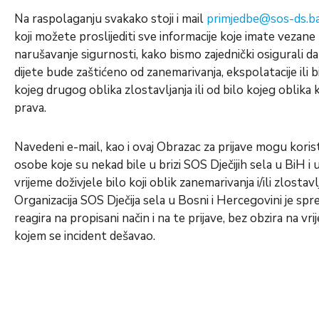
Na raspolaganju svakako stoji i mail
primjedbe@sos-ds.b
koji možete proslijediti sve informacije koje imate vezane
narušavanje sigurnosti, kako bismo zajednički osigurali d
dijete bude zaštićeno od zanemarivanja, ekspolatacije ili b
kojeg drugog oblika zlostavljanja ili od bilo kojeg oblika 
prava.
Navedeni e-mail, kao i ovaj Obrazac za prijave mogu koristi
osobe koje su nekad bile u brizi SOS Dječijih sela u BiH i 
vrijeme doživjele bilo koji oblik zanemarivanja i/ili zlostavl
Organizacija SOS Dječija sela u Bosni i Hercegovini je sp
reagira na propisani način i na te prijave, bez obzira na vr
kojem se incident dešavao.