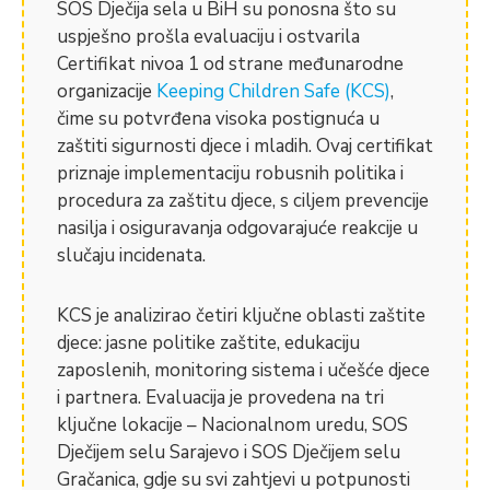
SOS Dječija sela u BiH su ponosna što su
uspješno prošla evaluaciju i ostvarila
Certifikat nivoa 1 od strane međunarodne
organizacije
Keeping Children Safe (KCS)
,
čime su potvrđena visoka postignuća u
zaštiti sigurnosti djece i mladih. Ovaj certifikat
priznaje implementaciju robusnih politika i
procedura za zaštitu djece, s ciljem prevencije
nasilja i osiguravanja odgovarajuće reakcije u
slučaju incidenata.
KCS je analizirao četiri ključne oblasti zaštite
djece: jasne politike zaštite, edukaciju
zaposlenih, monitoring sistema i učešće djece
i partnera. Evaluacija je provedena na tri
ključne lokacije – Nacionalnom uredu, SOS
Dječijem selu Sarajevo i SOS Dječijem selu
Gračanica, gdje su svi zahtjevi u potpunosti