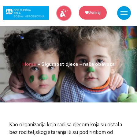
Skip
to
Doniraj
content
Home
»
Sigurnost djece – naša obaveza
Kao organizacija koja radi sa djecom koja su ostala
bez roditeljskog staranja ili su pod rizikom od