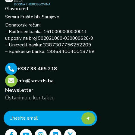
Glavni ured
Semira Frašte bb, Sarajevo
Donatorski računi:
– Raiffeisen banka: 1610000000000011
uz poziv na broj 502021000-030000626-9
– Unicredit banka: 3387307756252209
– Sparkasse banka: 1996340040013758
+387 33 465 218
Info@sos-ds.ba
Newsletter
Ostanimo u kontaktu
F
Y
I
L
X
a
o
n
i
-