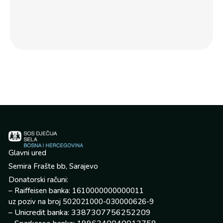
po
jed
por
Glavni ured
Semira Frašte bb, Sarajevo
Donatorski računi:
– Raiffeisen banka: 1610000000000011
uz poziv na broj 502021000-030000626-9
– Unicredit banka: 3387307756252209