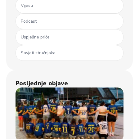
Vijesti
Podcast
Uspješne priče
Savjeti stručnjaka
Posljednje objave
Ml
koš
iz 
Dječ
u B
usp
uče