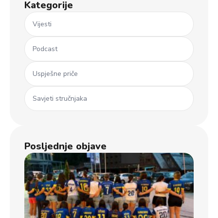
Kategorije
Vijesti
Podcast
Uspješne priče
Savjeti stručnjaka
Posljednje objave
Ml
koš
iz 
Dječ
u B
usp