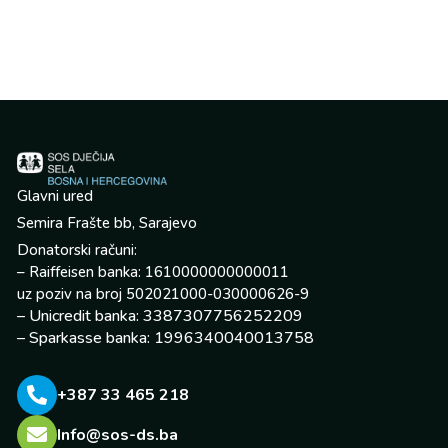
Glavni ured
Semira Frašte bb, Sarajevo
Donatorski računi:
– Raiffeisen banka: 1610000000000011
uz poziv na broj 502021000-030000626-9
– Unicredit banka: 3387307756252209
– Sparkasse banka: 1996340040013758
+387 33 465 218
Info@sos-ds.ba