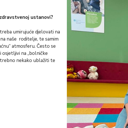
 zdravstvenoj ustanovi?
i treba umirujuće djelovati na
 na naše roditelje, te samim
kućnu“ atmosferu. Često se
i osjetljivi na „bolničke
otrebno nekako ublažiti te