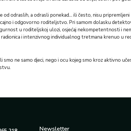
od odraslih, a odrasli ponekad… ili često, nisu pripremljeni z
ticajno i odgovorno roditeljstvo. Pri samom dolasku detekto
sigurnost u roditeljskoj ulozi, osjećaj nekompetentnosti i ne
 radionica i intenzivnog individualnog tretmana krenuo u redov
li smo ne samo djeci, nego i ocu kojeg smo kroz aktivno učes
jstvu.
Newsletter
465 218