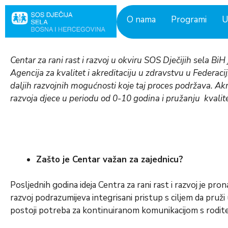
Skip
to
O nama
Programi
U
content
Centar za rani rast i razvoj u okviru SOS Dječijih sela BiH 
Agencija za kvalitet i akreditaciju u zdravstvu u Federaci
daljih razvojnih mogućnosti koje taj proces podržava. Akr
razvoja djece u periodu od 0-10 godina i pružanju kvalite
Zašto je Centar važan za zajednicu?
Posljednih godina ideja Centra za rani rast i razvoj je pron
razvoj podrazumijeva integrisani pristup s ciljem da pruži 
postoji potreba za kontinuiranom komunikacijom s roditel