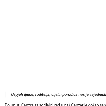
Uspjeh djece, roditelja, cijelih porodica naš je zajedničk
Po uputi Centra za socijalni rad u naš Centar je došao samoh