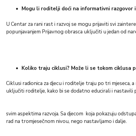
Mogu li roditelji doći na informativni razgovor 
U Centar za rani rast i razvoj se mogu prijaviti svi zainte
popunjavanjem Prijavnog obrasca uključiti u jedan od nared
Koliko traju ciklusi? Može li se tokom ciklusa po
Ciklusi radionica za djecu i roditelje traju po tri mjeseca
uključiti roditelje, kako bi se dodatno educirali i nastav
svim aspektima razvoja. Sa djecom koja pokazuju odstup
rad na tromjesečnom nivou, nego nastavljamo i dalje.