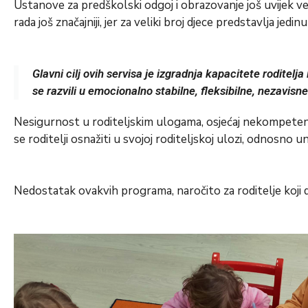
Ustanove za predškolski odgoj i obrazovanje još uvijek ve
rada još značajniji, jer za veliki broj djece predstavlja jedi
Glavni cilj ovih servisa je izgradnja kapacitete roditel
se razvili u emocionalno stabilne, fleksibilne, nezavisn
Nesigurnost u roditeljskim ulogama, osjećaj nekompetent
se roditelji osnažiti u svojoj roditeljskoj ulozi, odnosno un
Nedostatak ovakvih programa, naročito za roditelje koji d