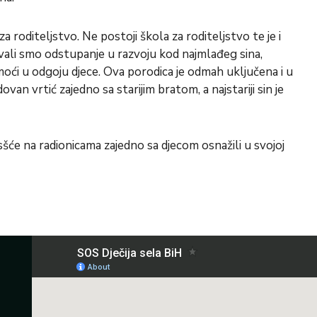
a roditeljstvo. Ne postoji škola za roditeljstvo te je i
vali smo odstupanje u razvoju kod najmlađeg sina,
moći u odgoju djece. Ova porodica je odmah uključena i u
an vrtić zajedno sa starijim bratom, a najstariji sin je
šće na radionicama zajedno sa djecom osnažili u svojoj