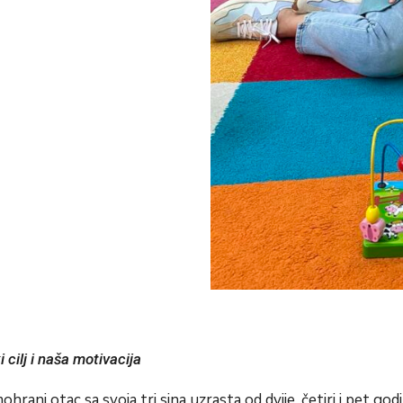
i cilj i naša motivacija
rani otac sa svoja tri sina uzrasta od dvije, četiri i pet godi