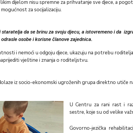
likim dijelom nisu spremne za prihvatanje sve djece, a pogot
nu mogućnost za socijalizaciju.
ja i staratelja da se brinu za svoju djecu, a istovremeno i da
e odrasle osobe i korisne članove zajednica.
nosti i nemoći u odgoju djece, ukazuju na potrebu roditelj
aprijediti vještine i znanja o roditeljstvu.
olaze iz socio-ekonomski ugroženih grupa direktno utiče na k
U Centru za rani rast i ra
sestre, koje su od velike važ
Govorno-jezička rehabilita