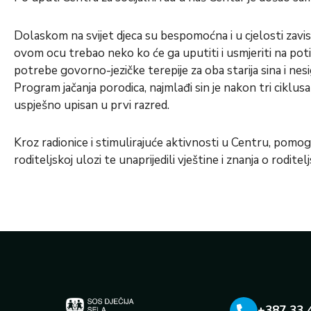
Dolaskom na svijet djeca su bespomoćna i u cjelosti zavise 
ovom ocu trebao neko ko će ga uputiti i usmjeriti na po
potrebe govorno-jezičke terepije za oba starija sina i ne
Program jačanja porodica, najmlađi sin je nakon tri ciklusa
uspješno upisan u prvi razred.
Kroz radionice i stimulirajuće aktivnosti u Centru, pomog
roditeljskoj ulozi te unaprijedili vještine i znanja o roditel
+387 33 