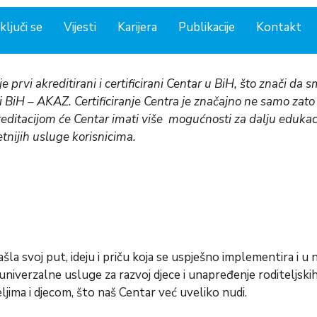
ključi se
Vijesti
Karijera
Publikacije
Kontakt
je prvi akreditirani i certificirani Centar u BiH, što znači da
ji BiH – AKAZ. Certificiranje Centra je značajno ne samo zat
editacijom će Centar imati više mogućnosti za dalju edukaciju
tnijih usluge korisnicima.
ašla svoj put, ideju i priču koja se uspješno implementira i u 
univerzalne usluge za razvoj djece i unapređenje roditeljskih v
jima i djecom, što naš Centar već uveliko nudi.