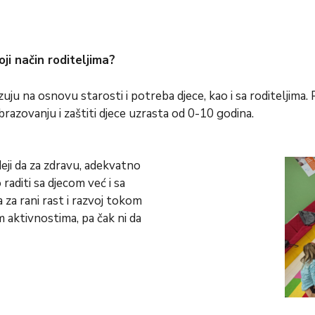
ji način roditeljima?
u na osnovu starosti i potreba djece, kao i sa roditeljima. P
 obrazovanju i zaštiti djece uzrasta od 0-10 godina.
deji da za zdravu, adekvatno
raditi sa djecom već i sa
 za rani rast i razvoj tokom
m aktivnostima, pa čak ni da