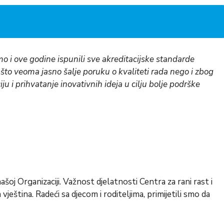
 smo i ove godine ispunili sve akreditacijske standarde
o što veoma jasno šalje poruku o kvaliteti rada nego i zbog
 i prihvatanje inovativnih ideja u cilju bolje podrške
našoj Organizaciji. Važnost djelatnosti Centra za rani rast i
ještina. Radeći sa djecom i roditeljima, primijetili smo da