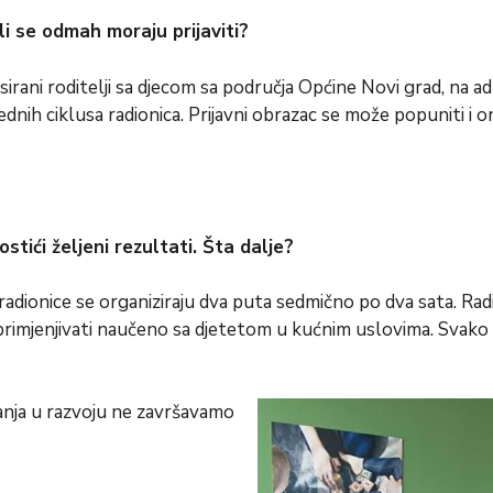
ili se odmah moraju prijaviti?
resirani roditelji sa djecom sa područja Općine Novi grad, na a
nih ciklusa radionica. Prijavni obrazac se može popuniti i on
stići željeni rezultati. Šta dalje?
, a radionice se organiziraju dva puta sedmično po dva sata. Ra
ili primjenjivati naučeno sa djetetom u kućnim uslovima. Svak
anja u razvoju ne završavamo