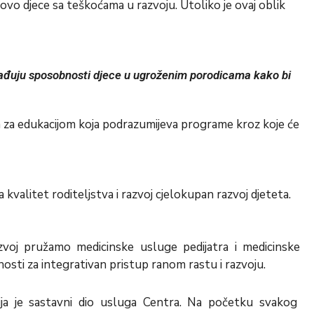
ovo djece sa teškoćama u razvoju. Utoliko je ovaj oblik
 izgrađuju sposobnosti djece u ugroženim porodicama kako bi
a za edukacijom koja podrazumijeva programe kroz koje će
valitet roditeljstva i razvoj cjelokupan razvoj djeteta.
zvoj pružamo medicinske usluge pedijatra i medicinske
nosti za integrativan pristup ranom rastu i razvoju.
cija je sastavni dio usluga Centra. Na početku svakog