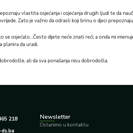
prepoznaju vlastita osjećanja i osjećanja drugih ljudi te da n
ijede. Zato je važno da odrasli koji brinu o djeci prepoznaju
kako se osjećalo…Često dijete neće znati reći, a onda mi ime
ta planira da uradi.
dobrodošle, ali da sva ponašanja nisu dobrodošla.
Newsletter
465 218
Ostanimo u kontaktu
-ds.ba