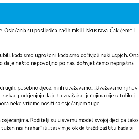
 Osjećanja su posljedica naših misli i iskustava. Čak ćemo i
bili, kada smo ugroženi, kada smo doživjeli neki uspjeh. Ona
o da je nešto nepovoljno po nas, doživjet ćemo neprijatna
ja drugih, posebno djece, mi ih uvažavamo….Uvažavamo njihov
onekad podcjenjuju da je to značajno, jer njima nije u tolikoj
ora neko vrijeme nositi sa osjećanjem tuge.
jim osjećanjima. Roditelji su u svemu model svojoj djeci pa tako
tužan nisi hrabar“ ili „sasvim je ok da tražiš zaštitu kada si