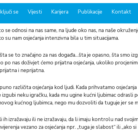
ključi se
Vijesti
Karijera
Publikacije
Kontakt
o se odnosi na nas same, na ljude oko nas, na naše okruženje.
 su nam osjećanja intenzivna bila u tim situacijama.
šta se to značajno za nas događa…šta je opasno, šta smo izgu
 po nas doživjet ćemo prijatna osjećanja, ukoliko procjenim
ijatna i neprijatna.
puno različita osjećanja kod ljudi. Kada prihvatamo osjećan
ete izgubi neku igračku, kada mu ugine kućni ljubimac odrasli p
novog kućnog ljubimca, nego mu dozvoliti da tuguje jer se m
li ih izražavaju ili ne izražavaju, da li imaju kontrolu nad svo
ijerenja vezano za osjećanja npr. „tuga je slabost“ ili „ako si 