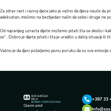
Za zdrav rast i razvoj djece jako je važno da djeca nauče da 
adekvatan, mislimo na bezbjedan način da sebe i druge ne povr
Od najranijeg uzrasta dijete možemo pitati šta se desilo i 
se“ . Dobro je dijete pitati i šta je uradilo u datoj situaciji ili š
Važno je da djeci pošaljemo jasnu poruku da su sve emocije 
+387 33 
Glavni ured
Info@sos