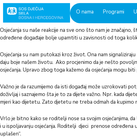
Skip
to
O nama
Programi
U
content
Osjećanja su naše reakcije na sve ono što nam je značajno, št
određene događaje bolje upamtiti u zavisnosti od toga koliko
Osjećanja su nam putokazi kroz život. Ona nam signaliziraju 
daju boje našem životu. Ako procjenimo da je nešto povoljno
osjećanja. Upravo zbog toga kažemo da osjećanja mogu biti pr
Važno je da razumijemo da isti događaj može uzrokovati pot
doživljaj i saznajemo šta je to za dijete važno. Npr. kada dij
mjeri kao dijetetu. Zato djetetu ne treba odmah da kupimo 
Vrlo je bitno kako se roditelji nose sa svojim osjećanjima, da 
i u ispoljavanju osjećanja. Roditelji djeci prenose određena uv
uplašen“.