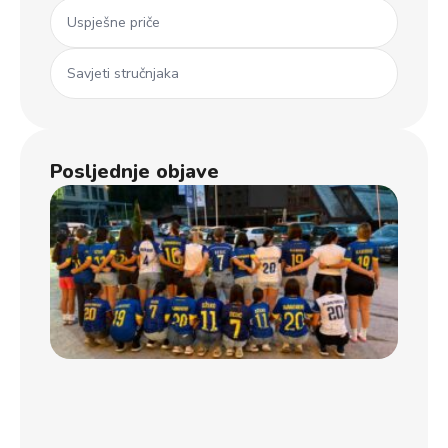
Uspješne priče
Savjeti stručnjaka
Posljednje objave
Ml
koš
iz 
Dječ
u B
usp
uče
na
jub
Koš
kam