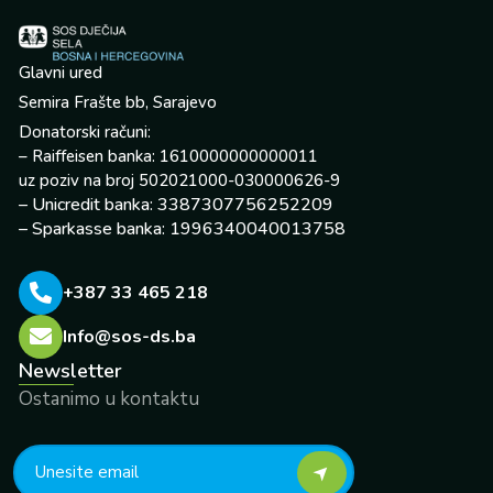
Glavni ured
Semira Frašte bb, Sarajevo
Donatorski računi:
– Raiffeisen banka: 1610000000000011
uz poziv na broj 502021000-030000626-9
– Unicredit banka: 3387307756252209
– Sparkasse banka: 1996340040013758
+387 33 465 218
Info@sos-ds.ba
Newsletter
Ostanimo u kontaktu