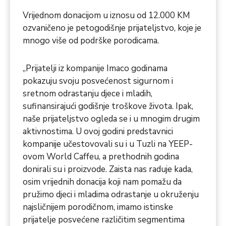
Vrijednom donacijom u iznosu od 12.000 KM
ozvaničeno je petogodišnje prijateljstvo, koje je
mnogo više od podrške porodicama.
„Prijatelji iz kompanije Imaco godinama
pokazuju svoju posvećenost sigurnom i
sretnom odrastanju djece i mladih,
sufinansirajući godišnje troškove života. Ipak,
naše prijateljstvo ogleda se i u mnogim drugim
aktivnostima. U ovoj godini predstavnici
kompanije učestovovali su i u Tuzli na YEEP-
ovom World Caffeu, a prethodnih godina
donirali su i proizvode. Zaista nas raduje kada,
osim vrijednih donacija koji nam pomažu da
pružimo djeci i mladima odrastanje u okruženju
najsličnijem porodičnom, imamo istinske
prijatelje posvećene različitim segmentima