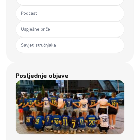
Podcast
Uspješne priče
Savjeti stručnjaka
Posljednje objave
Ml
koš
iz 
Dječ
u B
usp
uče
na