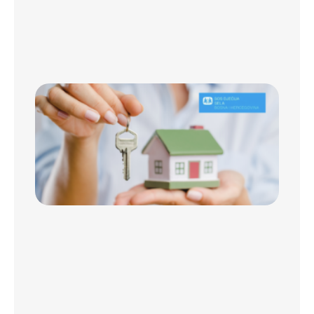
jub
Koš
kam
Jah
SO
Dje
u B
obj
Jav
za 
sre
za 
u
rje
st
pit
mla
su u