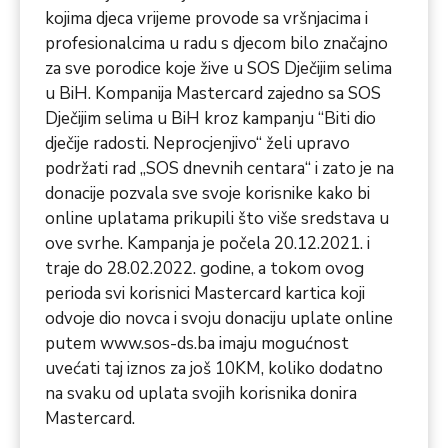
kojima djeca vrijeme provode sa vršnjacima i
profesionalcima u radu s djecom bilo značajno
za sve porodice koje žive u SOS Dječijim selima
u BiH. Kompanija Mastercard zajedno sa SOS
Dječijim selima u BiH kroz kampanju “Biti dio
dječije radosti. Neprocjenjivo“ želi upravo
podržati rad „SOS dnevnih centara“ i zato je na
donacije pozvala sve svoje korisnike kako bi
online uplatama prikupili što više sredstava u
ove svrhe. Kampanja je počela 20.12.2021. i
traje do 28.02.2022. godine, a tokom ovog
perioda svi korisnici Mastercard kartica koji
odvoje dio novca i svoju donaciju uplate online
putem
www.sos-ds.ba
imaju mogućnost
uvećati taj iznos za još 10KM, koliko dodatno
na svaku od uplata svojih korisnika donira
Mastercard.