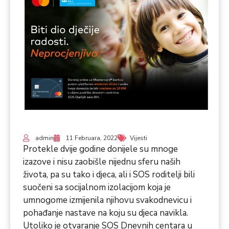
admin
11 Februara, 2022
Vijesti
Protekle dvije godine donijele su mnoge
izazove i nisu zaobišle nijednu sferu naših
života, pa su tako i djeca, ali i SOS roditelji bili
suočeni sa socijalnom izolacijom koja je
umnogome izmijenila njihovu svakodnevicu i
pohađanje nastave na koju su djeca navikla.
Utoliko je otvaranje SOS Dnevnih centara u