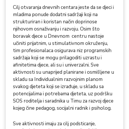
Cilj otvaranja dnevnih centara jeste da se djeci i
mladima ponude dodatni sadržaji koji na
strukturiran i koristan način doprinose
njihovom osnaživanju i razvoju. Osim što
boravak djece u Dnevnom centru nastoje
učiniti prijatnim, u stimulativnom okruženju,
tim profesionalaca osigurava niz programskih
sadržaja koji se mogu prilagoditi uzrastu i
afinitetima djece, ali su i univerzalni. Sve
aktivnosti su unaprijed planirane i osmišljene u
skladu sa Individualnim razvojnim planom
svakog djeteta koji se izrađuje, u skladu sa
potencijalima i potrebama djeteta, uz podršku
SOS roditelja i saradnika u Timu za razvoj djece
kojeg čine pedagog, socijalni radnik i psiholog.
Sve aktivnosti imaju za cilj podsticanje,