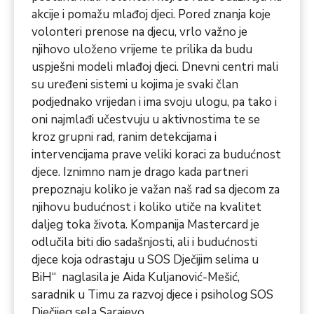
akcije i pomažu mlađoj djeci. Pored znanja koje
volonteri prenose na djecu, vrlo važno je
njihovo uloženo vrijeme te prilika da budu
uspješni modeli mlađoj djeci. Dnevni centri mali
su uređeni sistemi u kojima je svaki član
podjednako vrijedan i ima svoju ulogu, pa tako i
oni najmlađi učestvuju u aktivnostima te se
kroz grupni rad, ranim detekcijama i
intervencijama prave veliki koraci za budućnost
djece. Iznimno nam je drago kada partneri
prepoznaju koliko je važan naš rad sa djecom za
njihovu budućnost i koliko utiče na kvalitet
daljeg toka života. Kompanija Mastercard je
odlučila biti dio sadašnjosti, ali i budućnosti
djece koja odrastaju u SOS Dječijim selima u
BiH“ naglasila je Aida Kuljanović-Mešić,
saradnik u Timu za razvoj djece i psiholog SOS
Dječijeg sela Sarajevo.