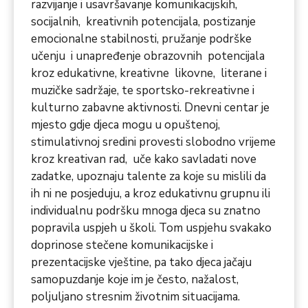
razvijanje i usavršavanje komunikacijskih,
socijalnih, kreativnih potencijala, postizanje
emocionalne stabilnosti, pružanje podrške
učenju i unapređenje obrazovnih potencijala
kroz edukativne, kreativne likovne, literane i
muzičke sadržaje, te sportsko-rekreativne i
kulturno zabavne aktivnosti. Dnevni centar je
mjesto gdje djeca mogu u opuštenoj,
stimulativnoj sredini provesti slobodno vrijeme
kroz kreativan rad, uče kako savladati nove
zadatke, upoznaju talente za koje su mislili da
ih ni ne posjeduju, a kroz edukativnu grupnu ili
individualnu podršku mnoga djeca su znatno
popravila uspjeh u školi. Tom uspjehu svakako
doprinose stečene komunikacijske i
prezentacijske vještine, pa tako djeca jačaju
samopuzdanje koje im je često, nažalost,
poljuljano stresnim životnim situacijama.