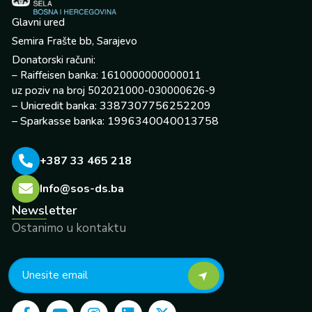
Glavni ured
Semira Frašte bb, Sarajevo
Donatorski računi:
– Raiffeisen banka: 1610000000000011
uz poziv na broj 502021000-030000626-9
– Unicredit banka: 3387307756252209
– Sparkasse banka: 1996340040013758
+387 33 465 218
Info@sos-ds.ba
Newsletter
Ostanimo u kontaktu
F
Y
I
L
X
a
o
n
i
-