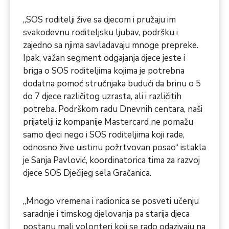
„SOS roditelji žive sa djecom i pružaju im
svakodevnu roditeljsku ljubav, podršku i
zajedno sa njima savladavaju mnoge prepreke.
Ipak, važan segment odgajanja djece jeste i
briga o SOS roditeljima kojima je potrebna
dodatna pomoć stručnjaka budući da brinu o 5
do 7 djece različitog uzrasta, ali i različitih
potreba. Podrškom radu Dnevnih centara, naši
prijatelji iz kompanije Mastercard ne pomažu
samo djeci nego i SOS roditeljima koji rade,
odnosno žive uistinu požrtvovan posao“ istakla
je Sanja Pavlović, koordinatorica tima za razvoj
djece SOS Dječijeg sela Gračanica.
„Mnogo vremena i radionica se posveti učenju
saradnje i timskog djelovanja pa starija djeca
postanu mali volonteri koji se rado odazivaju na