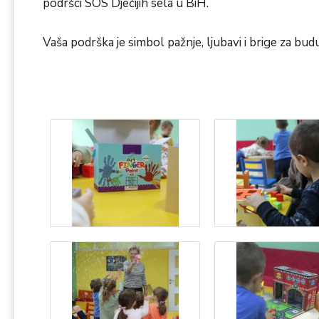
podršci SOS Dječijih sela u BiH.
Vaša podrška je simbol pažnje, ljubavi i brige za bud