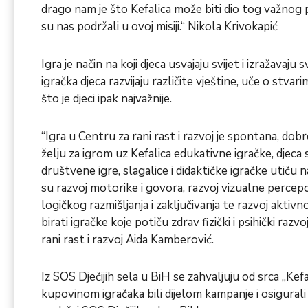
drago nam je što Kefalica može biti dio tog važnog 
su nas podržali u ovoj misiji.“ Nikola Krivokapić
Igra je način na koji djeca usvajaju svijet i izražavaj
igračka djeca razvijaju različite vještine, uče o stva
što je djeci ipak najvažnije.
“Igra u Centru za rani rast i razvoj je spontana, dobr
želju za igrom uz Kefalica edukativne igračke, djeca se
društvene igre, slagalice i didaktičke igračke utiču
su razvoj motorike i govora, razvoj vizualne percepcij
logičkog razmišljanja i zaključivanja te razvoj aktivn
birati igračke koje potiču zdrav fizički i psihički raz
rani rast i razvoj Aida Kamberović.
Iz SOS Dječijih sela u BiH se zahvaljuju od srca „Kefa
kupovinom igračaka bili dijelom kampanje i osigurali d