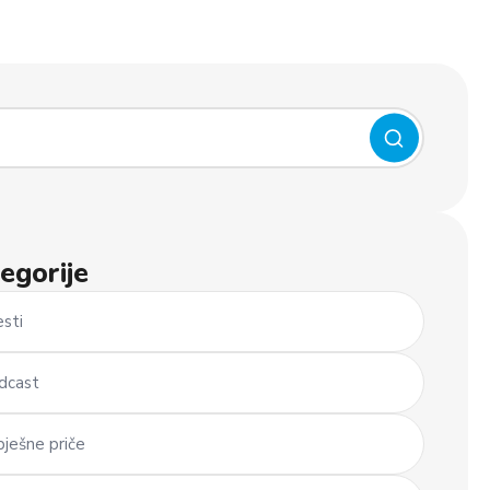
egorije
esti
dcast
pješne priče