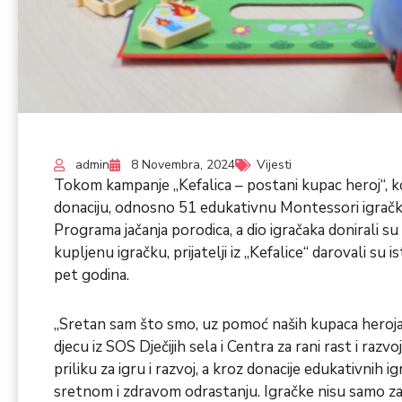
admin
8 Novembra, 2024
Vijesti
Tokom kampanje „Kefalica – postani kupac heroj“, k
donaciju, odnosno 51 edukativnu Montessori igračku,
Programa jačanja porodica, a dio igračaka donirali su 
kupljenu igračku, prijatelji iz „Kefalice“ darovali su is
pet godina.
„Sretan sam što smo, uz pomoć naših kupaca heroja, u
djecu iz SOS Dječijih sela i Centra za rani rast i razv
priliku za igru i razvoj, a kroz donacije edukativnih 
sretnom i zdravom odrastanju. Igračke nisu samo zaba