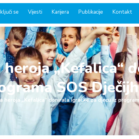
ključi se
Vijesti
Karijera
Publikacije
Kontakt
heroja „Kefalica“ do
rograma SOS Dječijh
 heroja „Kefalica“ donirala igračke za djecu iz program