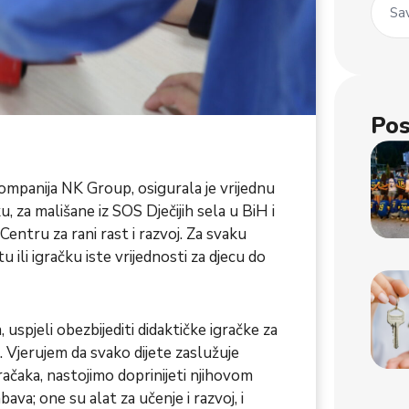
Sav
Pos
ompanija NK Group, osigurala je vrijednu
 za mališane iz SOS Dječijih sela u BiH i
Centru za rani rast i razvoj. Za svaku
tu ili igračku iste vrijednosti za djecu do
spjeli obezbijediti didaktičke igračke za
oj. Vjerujem da svako dijete zaslužuje
igračaka, nastojimo doprinijeti njihovom
va; one su alat za učenje i razvoj, i