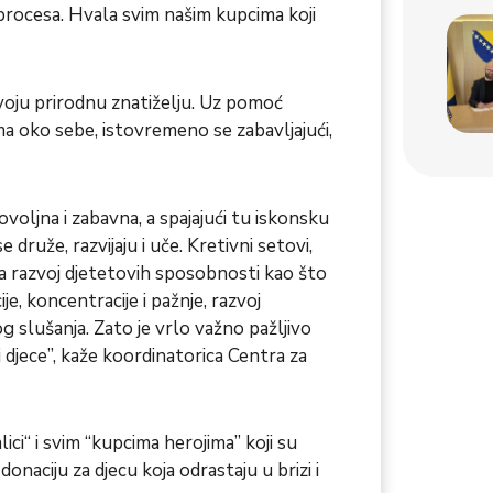
procesa. Hvala svim našim kupcima koji
u svoju prirodnu znatiželju. Uz pomoć
rima oko sebe, istovremeno se zabavljajući,
ovoljna i zabavna, a spajajući tu iskonsku
 druže, razvijaju i uče. Kretivni setovi,
 na razvoj djetetovih sposobnosti kao što
e, koncentracije i pažnje, razvoj
og slušanja. Zato je vrlo važno pažljivo
voj djece”, kaže koordinatorica Centra za
lici“ i svim “kupcima herojima” koji su
onaciju za djecu koja odrastaju u brizi i