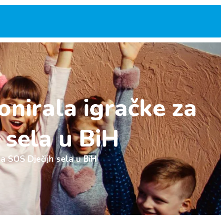
nirala igračke za
 sela u BiH
a SOS Dječijh sela u BiH