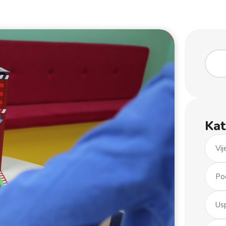
Kat
Vij
Po
Us