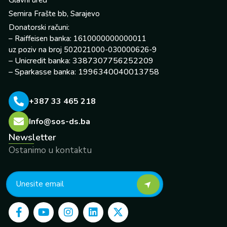
Glavni ured
Semira Frašte bb, Sarajevo
Donatorski računi:
– Raiffeisen banka: 1610000000000011
uz poziv na broj 502021000-030000626-9
– Unicredit banka: 3387307756252209
– Sparkasse banka: 1996340040013758
+387 33 465 218
Info@sos-ds.ba
Newsletter
Ostanimo u kontaktu
F
Y
I
L
X
a
o
n
i
-
c
u
s
n
t
e
t
t
k
w