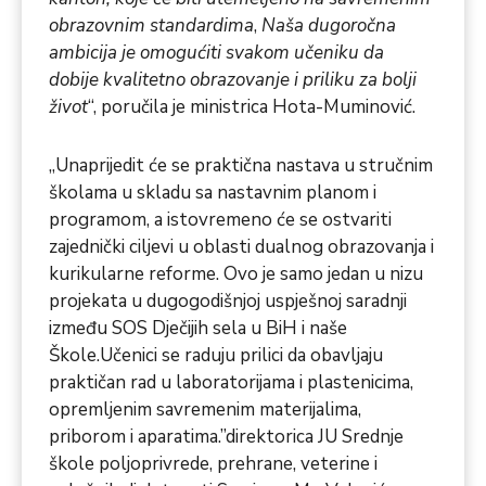
obrazovnim standardima
,
Naša dugoročna
ambicija je omogućiti svakom učeniku da
dobije kvalitetno obrazovanje i priliku za bolji
život
“, poručila je ministrica Hota-Muminović.
„Unaprijedit će se praktična nastava u stručnim
školama u skladu sa nastavnim planom i
programom, a istovremeno će se ostvariti
zajednički ciljevi u oblasti dualnog obrazovanja i
kurikularne reforme. Ovo je samo jedan u nizu
projekata u dugogodišnjoj uspješnoj saradnji
između SOS Dječijih sela u BiH i naše
Škole.Učenici se raduju prilici da obavljaju
praktičan rad u laboratorijama i plastenicima,
opremljenim savremenim materijalima,
priborom i aparatima.”direktorica JU Srednje
škole poljoprivrede, prehrane, veterine i