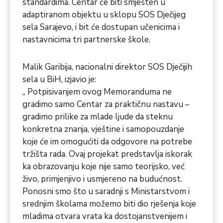
standardima. Centar će biti smješten u
adaptiranom objektu u sklopu SOS Dječijeg
sela Sarajevo, i bit će dostupan učenicima i
nastavnicima tri partnerske škole.
Malik Garibija, nacionalni direktor SOS Dječijih
sela u BiH, izjavio je:
„ Potpisivanjem ovog Memoranduma ne
gradimo samo Centar za praktičnu nastavu –
gradimo prilike za mlade ljude da steknu
konkretna znanja, vještine i samopouzdanje
koje će im omogućiti da odgovore na potrebe
tržišta rada. Ovaj projekat predstavlja iskorak
ka obrazovanju koje nije samo teorijsko, već
živo, primjenjivo i usmjereno na budućnost.
Ponosni smo što u saradnji s Ministarstvom i
srednjim školama možemo biti dio rješenja koje
mladima otvara vrata ka dostojanstvenijem i