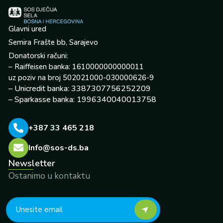
Glavni ured
Semira Frašte bb, Sarajevo
Donatorski računi:
– Raiffeisen banka: 1610000000000011
uz poziv na broj 502021000-030000626-9
– Unicredit banka: 3387307756252209
– Sparkasse banka: 1996340040013758
+387 33 465 218
Info@sos-ds.ba
Newsletter
Ostanimo u kontaktu
F
Y
I
L
X