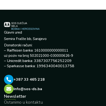
Glavni ured
Semira Frašte bb, Sarajevo
Donatorski računi:
– Raiffeisen banka: 1610000000000011
uz poziv na broj 502021000-030000626-9
– Unicredit banka: 3387307756252209
– Sparkasse banka: 1996340040013758
+387 33 465 218
Info@sos-ds.ba
Newsletter
Ostanimo u kontaktu