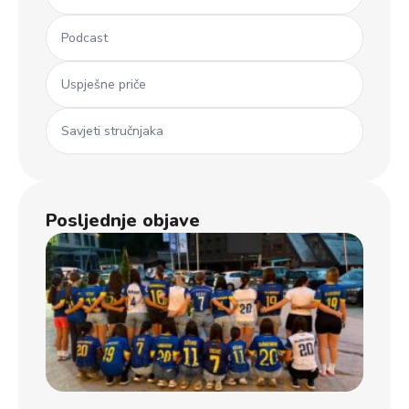
Podcast
Uspješne priče
Savjeti stručnjaka
Posljednje objave
Ml
koš
iz 
Dječ
u B
usp
uče
na