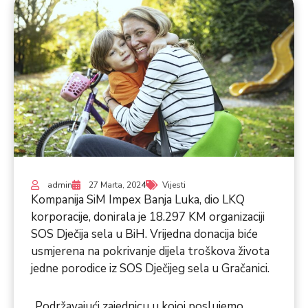
admin
27 Marta, 2024
Vijesti
Kompanija SiM Impex Banja Luka, dio LKQ
korporacije, donirala je 18.297 KM organizaciji
SOS Dječija sela u BiH. Vrijedna donacija biće
usmjerena na pokrivanje dijela troškova života
jedne porodice iz SOS Dječijeg sela u Gračanici.
„Podržavajući zajednicu u kojoj poslujemo,