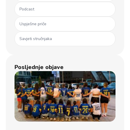
Podcast
Uspješne priče
Savjeti stručnjaka
Posljednje objave
Ml
koš
iz 
Dječ
u B
usp
uče
na
jub