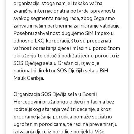
organizacije, stoga nam je itekako važna
zvanična internacionalna potvrda ispravnosti
svakog segmenta našeg rada, zbog čega smo
zahvalni našim partnerima za iniciranje validacije.
Posebnu zahvalnost dugujemo SiM Impex-u,
odnosno LKQ korporaciji, što su prepoznali
važnost odrastanja djece i mladih u porodičnom
okruženju te odlučili podržati jednu porodicu iz
SOS Dječijeg sela u Gračanici“, izjavio je
nacionalni direktor SOS Dječijih sela u BiH
Malik Garibija.
Organizacija SOS Dječija sela u Bosni i
Hercegovini pruža brigu o djeci i mladima bez
roditeljskog staranja već tri decenije, a kroz
programe jačanja porodica pomaže socijalno
ugroženim porodicama, te radi na preveniranju
izdvajanja djece iz porodice porijekla. Više