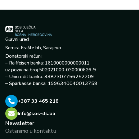
Glavni ured
Semira Frašte bb, Sarajevo
Donatorski računi:
– Raiffeisen banka: 1610000000000011
uz poziv na broj 502021000-030000626-9
– Unicredit banka: 3387307756252209
– Sparkasse banka: 1996340040013758
+387 33 465 218
Info@sos-ds.ba
Newsletter
Ostanimo u kontaktu