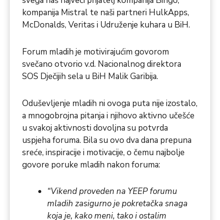
svega naš najveći prijatelj kompanija Bingo,
kompanija Mistral te naši partneri HulkApps,
McDonalds, Veritas i Udruženje kuhara u BiH.
Forum mladih je motivirajućim govorom
svečano otvorio v.d. Nacionalnog direktora
SOS Dječijih sela u BiH Malik Garibija.
Oduševljenje mladih ni ovoga puta nije izostalo,
a mnogobrojna pitanja i njihovo aktivno učešće
u svakoj aktivnosti dovoljna su potvrda
uspjeha foruma. Bila su ovo dva dana prepuna
sreće, inspiracije i motivacije, o čemu najbolje
govore poruke mladih nakon foruma:
“Vikend proveden na YEEP forumu
mladih zasigurno je pokretačka snaga
koja je, kako meni, tako i ostalim