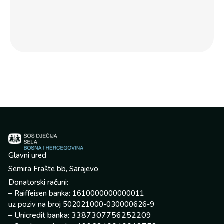
po
jed
por
Glavni ured
Semira Frašte bb, Sarajevo
Donatorski računi:
– Raiffeisen banka: 1610000000000011
uz poziv na broj 502021000-030000626-9
– Unicredit banka: 3387307756252209