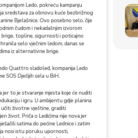
s kompanijom Ledo, pokreću kampanju
janja sredstava za obnovu kuće bezbrižnog
lanine Bjelašnice. Ovo posebno selo, čije
irodnim čudom i nekadašnjim izvorom
brige, topline, sigurnosti i poticajno
 hranila selo vječnim ledom, danas se
dima iz alternativne brige.
i Ledo Quattro sladoled, kompanija Ledo
e SOS Dječijih sela u BiH.
jer to je stvaranje mjesta koje će nuditi
edukaciju i igru. U ambijentu gdje planina
 učiti životne vještine, graditi
n život. Priča o Ledićima nije nova jer
 pješačili satima do pećine Lednice i zatim
nja nosi istu poruku upornosti,