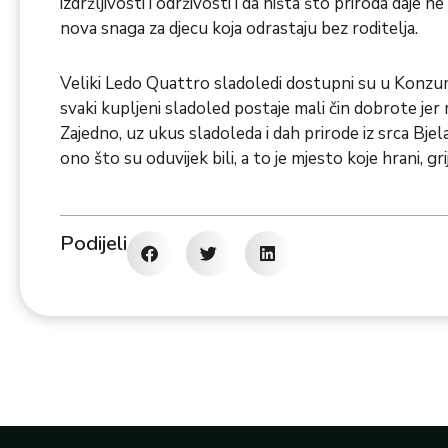
izdržljivosti i održivosti i da ništa što priroda daje n
nova snaga za djecu koja odrastaju bez roditelja.
Veliki Ledo Quattro sladoledi dostupni su u Konzu
svaki kupljeni sladoled postaje mali čin dobrote jer 
Zajedno, uz ukus sladoleda i dah prirode iz srca Bj
ono što su oduvijek bili, a to je mjesto koje hrani, gri
Podijeli