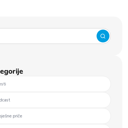
egorije
esti
dcast
pješne priče