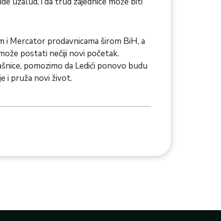
e ide uzalud, i da trud zajednice može biti
m i Mercator prodavnicama širom BiH, a
može postati nečiji novi početak.
elašnice, pomozimo da Ledići ponovo budu
je i pruža novi život.