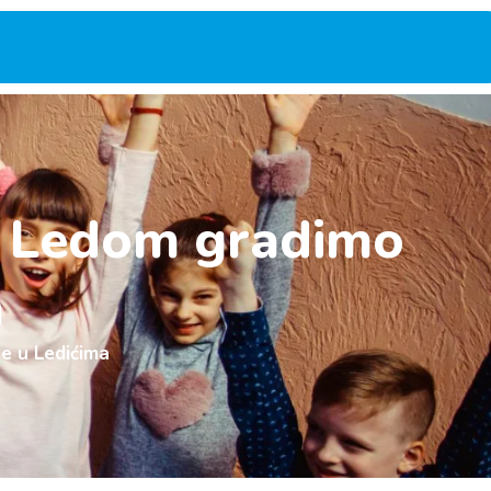
Sa Ledom gradimo
a
e u Ledićima