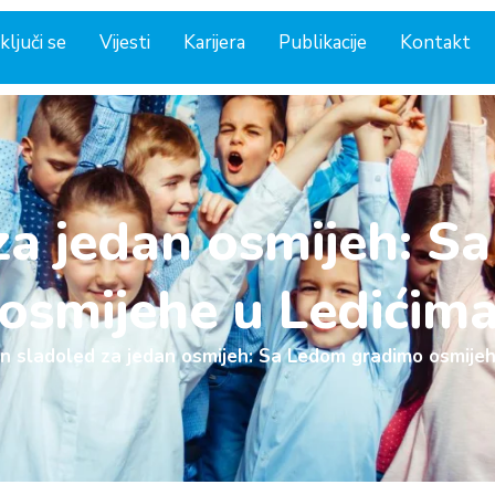
ključi se
Vijesti
Karijera
Publikacije
Kontakt
za jedan osmijeh: 
osmijehe u Ledićim
n sladoled za jedan osmijeh: Sa Ledom gradimo osmijeh