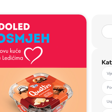
Kat
Vij
Po
Us