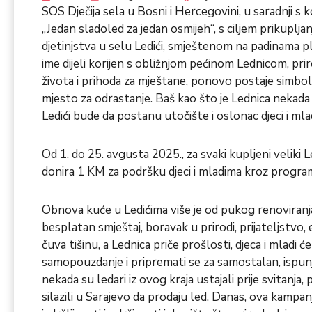
SOS Dječija sela u Bosni i Hercegovini, u saradnji 
„Jedan sladoled za jedan osmijeh“, s ciljem prikupl
djetinjstva u selu Ledići, smještenom na padinama p
ime dijeli korijen s obližnjom pećinom Lednicom, pr
života i prihoda za mještane, ponovo postaje simbol 
mjesto za odrastanje. Baš kao što je Lednica nekada
Ledići bude da postanu utočište i oslonac djeci i mla
Od 1. do 25. avgusta 2025., za svaki kupljeni velik
donira 1 KM za podršku djeci i mladima kroz program
Obnova kuće u Ledićima više je od pukog renoviranja 
besplatan smještaj, boravak u prirodi, prijateljstvo, 
čuva tišinu, a Lednica priče prošlosti, djeca i mladi će
samopouzdanje i pripremati se za samostalan, ispunje
nekada su ledari iz ovog kraja ustajali prije svitanja,
silazili u Sarajevo da prodaju led. Danas, ova kampa