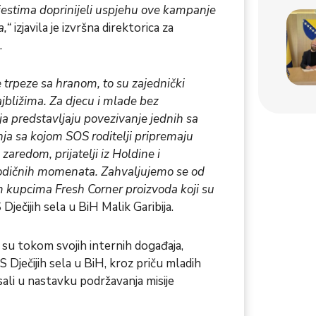
estima doprinijeli uspjehu ove kampanje
a,“
izjavila je izvršna direktorica za
.
 trpeze sa hranom, to su zajednički
jbližima. Za djecu i mlade bez
ja predstavljaju povezivanje jednih sa
ja sa kojom SOS roditelji pripremaju
zaredom, prijatelji iz Holdine i
rodičnih momenata. Zahvaljujemo se od
im kupcima Fresh Corner proizvoda koji su
Dječijih sela u BiH Malik Garibija.
 su tokom svojih internih događaja,
OS Dječijih sela u BiH, kroz priču mladih
isali u nastavku podržavanja misije