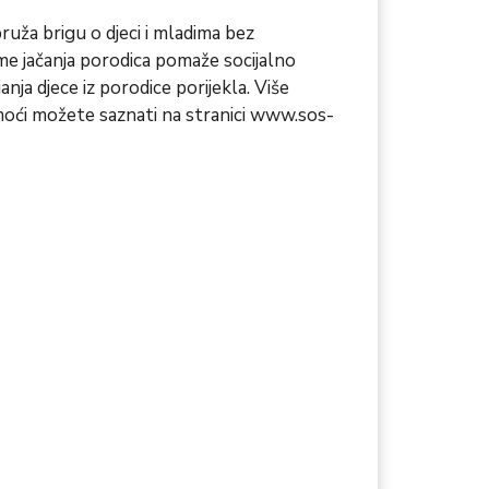
ruža brigu o djeci i mladima bez
ame jačanja porodica pomaže socijalno
nja djece iz porodice porijekla. Više
moći možete saznati na stranici
www.sos-