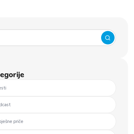
egorije
esti
dcast
pješne priče