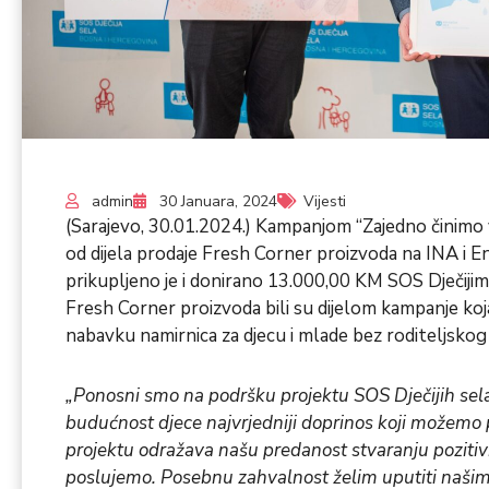
admin
30 Januara, 2024
Vijesti
(Sarajevo, 30.01.2024.) Kampanjom “Zajedno činimo
od dijela prodaje Fresh Corner proizvoda na INA i 
prikupljeno je i donirano 13.000,00 KM SOS Dječijim 
Fresh Corner proizvoda bili su dijelom kampanje koja 
nabavku namirnica za djecu i mlade bez roditeljskog 
„Ponosni smo na podršku projektu SOS Dječijih sela 
budućnost djece najvrjedniji doprinos koji možemo 
projektu odražava našu predanost stvaranju pozitivn
poslujemo. Posebnu zahvalnost želim uputiti naši