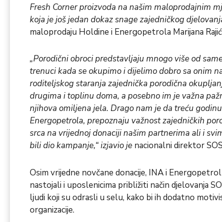
Fresh Corner proizvoda na našim maloprodajnim mj
koja je još jedan dokaz snage zajedničkog djelovanj
maloprodaju Holdine i Energopetrola Marijana Rajić
„Porodični obroci predstavljaju mnogo više od same
trenuci kada se okupimo i dijelimo dobro sa onim na
roditeljskog staranja zajednička porodična okupljan
drugima i toplinu doma, a posebno im je važna pažn
njihova omiljena jela. Drago nam je da treću godinu 
Energopetrola, prepoznaju važnost zajedničkih po
srca na vrijednoj donaciji našim partnerima ali i sv
bili dio kampanje,“ izjavio je
nacionalni direktor SOS 
Osim vrijedne novčane donacije, INA i Energopetrol
nastojali i uposlenicima približiti način djelovanja S
ljudi koji su odrasli u selu, kako bi ih dodatno motiv
organizacije.