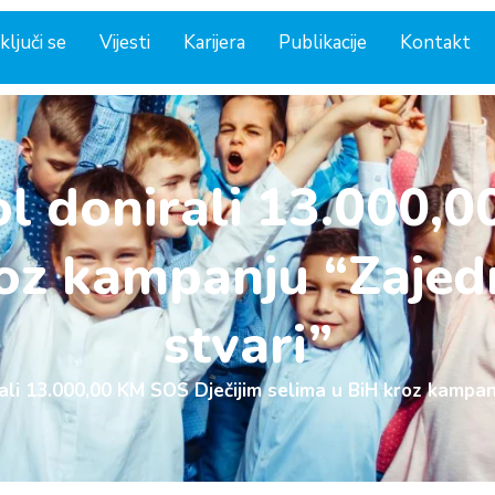
ključi se
Vijesti
Karijera
Publikacije
Kontakt
l donirali 13.000,
oz kampanju “Zajed
stvari”
ali 13.000,00 KM SOS Dječijim selima u BiH kroz kampan