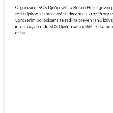
Organizacija SOS Dječija sela u Bosni i Hercegovini p
roditeljskog staranja već tri decenije, a kroz Progr
ugroženim porodicama te radi na preveniranju izdvaja
informacija o radu SOS Dječijih sela u BiH i kako po
ds.ba
.