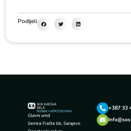
Podijeli
+387 33 
Glavni ured
Info@sos
Semira Frašte bb, Sarajevo