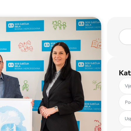
Kat
Vij
Po
Us