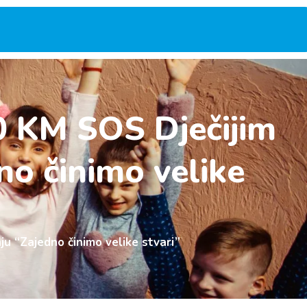
00 KM SOS Dječijim
no činimo velike
ju “Zajedno činimo velike stvari”