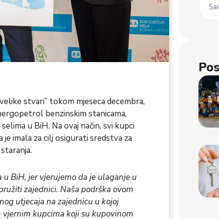
Sav
Pos
 velike stvari” tokom mjeseca decembra,
Energopetrol benzinskim stanicama,
selima u BiH. Na ovaj način, svi kupci
je imala za cilj osigurati sredstva za
staranja.
u BiH, jer vjerujemo da je ulaganje u
pružiti zajednici. Naša podrška ovom
og utjecaja na zajednicu u kojoj
m vjernim kupcima koji su kupovinom