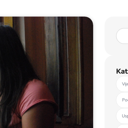
Kat
Vij
Po
Us