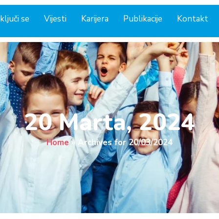
ključi se
Vijesti
Karijera
Publikacije
Kontakt
20 Marta, 2024
Home
»
Archives for 20/03/2024