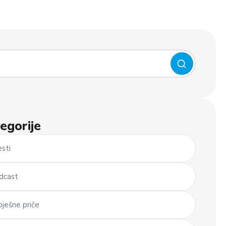
egorije
esti
dcast
pješne priče