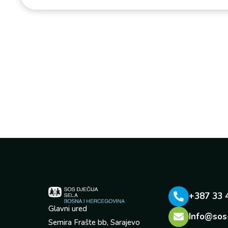
+387 33 
Glavni ured
Info@sos
Semira Frašte bb, Sarajevo