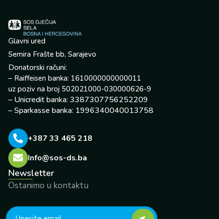
Glavni ured
Semira Frašte bb, Sarajevo
Donatorski računi:
– Raiffeisen banka: 1610000000000011
uz poziv na broj 502021000-030000626-9
– Unicredit banka: 3387307756252209
– Sparkasse banka: 1996340040013758
+387 33 465 218
Info@sos-ds.ba
Newsletter
Ostanimo u kontaktu