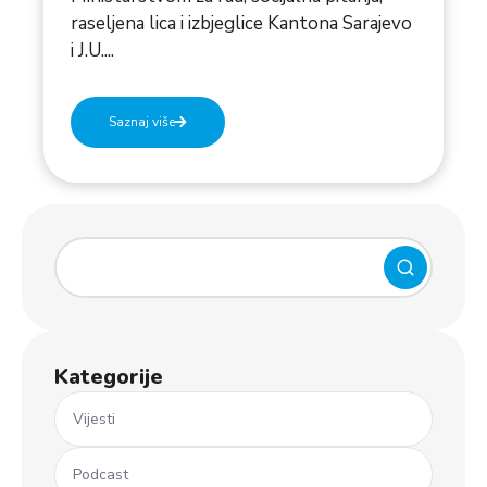
raseljena lica i izbjeglice Kantona Sarajevo
i J.U....
Saznaj više
Kategorije
Vijesti
Podcast