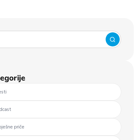
egorije
esti
dcast
pješne priče