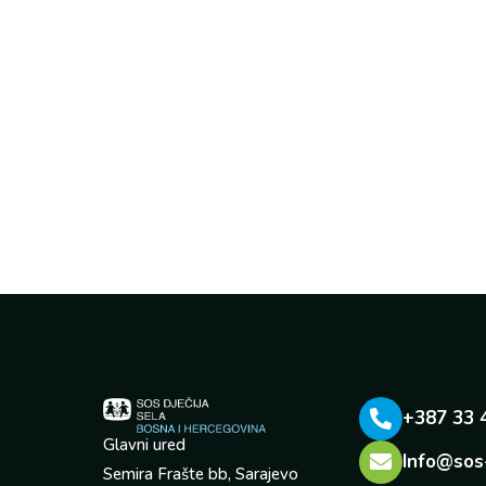
+387 33 
Glavni ured
Info@sos
Semira Frašte bb, Sarajevo