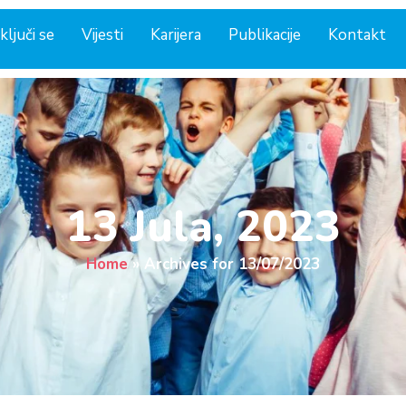
ključi se
Vijesti
Karijera
Publikacije
Kontakt
13 Jula, 2023
Home
»
Archives for 13/07/2023