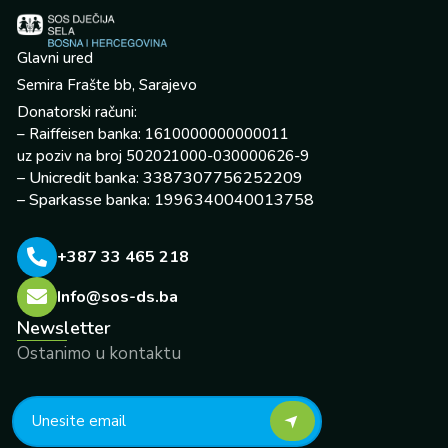
Glavni ured
Semira Frašte bb, Sarajevo
Donatorski računi:
– Raiffeisen banka: 1610000000000011
uz poziv na broj 502021000-030000626-9
– Unicredit banka: 3387307756252209
– Sparkasse banka: 1996340040013758
+387 33 465 218
Info@sos-ds.ba
Newsletter
Ostanimo u kontaktu
F
Y
I
L
X