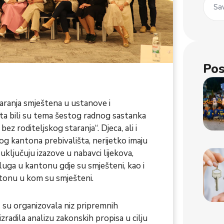
Sav
Pos
taranja smještena u ustanove i
šta bili su tema šestog radnog sastanka
z roditeljskog staranja“. Djeca, ali i
og kantona prebivališta, nerijetko imaju
uključuju izazove u nabavci lijekova,
ga u kantonu gdje su smješteni, kao i
ntonu u kom su smješteni.
H su organizovala niz pripremnih
radila analizu zakonskih propisa u cilju