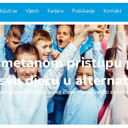
ključi se
Vijesti
Karijera
Publikacije
Kontakt
esmetanom pristupu 
 svu djecu u alternat
nesmetanom pristupu punoj zdravstvenoj zaštiti za svu dj