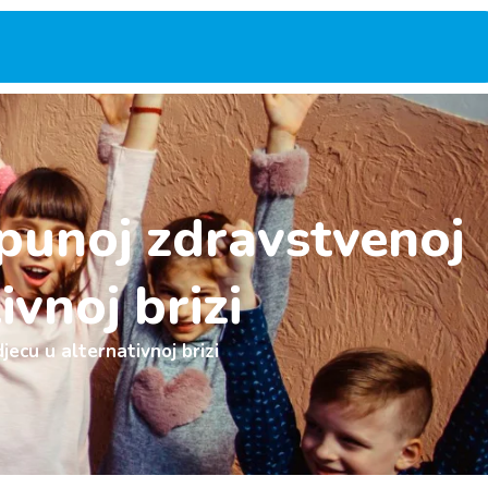
punoj zdravstvenoj
ivnoj brizi
ecu u alternativnoj brizi