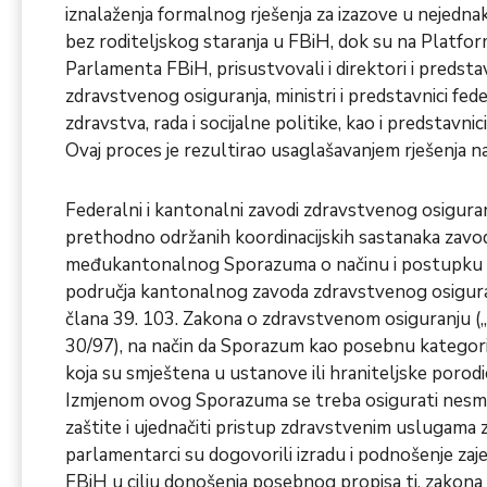
iznalaženja formalnog rješenja za izazove u nejedna
bez roditeljskog staranja u FBiH, dok su na Platfor
Parlamenta FBiH, prisustvovali i direktori i predsta
zdravstvenog osiguranja, ministri i predstavnici fed
zdravstva, rada i socijalne politike, kao i predstavnici
Ovaj proces je rezultirao usaglašavanjem rješenja 
Federalni i kantonalni zavodi zdravstvenog osiguran
prethodno održanih koordinacijskih sastanaka zavo
međukantonalnog Sporazuma o načinu i postupku ko
područja kantonalnog zavoda zdravstvenog osigura
člana 39. 103. Zakona o zdravstvenom osiguranju („
30/97), na način da Sporazum kao posebnu kategorij
koja su smještena u ustanove ili hraniteljske porodi
Izmjenom ovog Sporazuma se treba osigurati nesm
zaštite i ujednačiti pristup zdravstvenim uslugama 
parlamentarci su dogovorili izradu i podnošenje zaj
FBiH u cilju donošenja posebnog propisa tj. zakona 