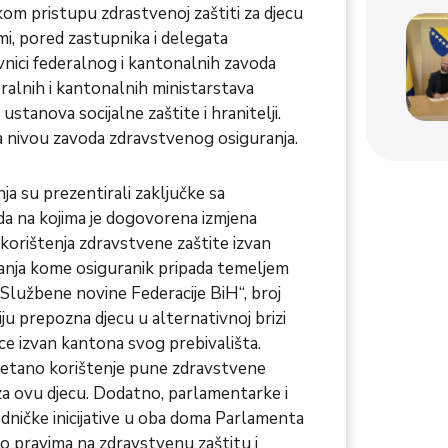
kom pristupu zdrastvenoj zaštiti za djecu
mi, pored zastupnika i delegata
vnici federalnog i kantonalnih zavoda
eralnih i kantonalnih ministarstava
 ustanova socijalne zaštite i hranitelji.
na nivou zavoda zdravstvenog osiguranja.
ja su prezentirali zaključke sa
da na kojima je dogovorena izmjena
rištenja zdravstvene zaštite izvan
nja kome osiguranik pripada temeljem
Službene novine Federacije BiH“, broj
u prepozna djecu u alternativnoj brizi
ce izvan kantona svog prebivališta.
etano korištenje pune zdravstvene
za ovu djecu. Dodatno, parlamentarke i
edničke inicijative u oba doma Parlamenta
o pravima na zdravstvenu zaštitu i