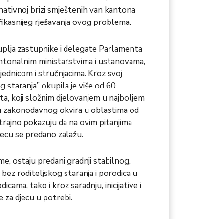
nativnoj brizi smještenih van kantona
 efikasnijeg rješavanja ovog problema.
kuplja zastupnike i delegate Parlamenta
antonalnim ministarstvima i ustanovama,
ednicom i stručnjacima. Kroz svoj
g staranja” okupila je više od 60
a, koji složnim djelovanjem u najboljem
ju zakonodavnog okvira u oblastima od
strajno pokazuju da na ovim pitanjima
djecu se predano zalažu.
me, ostaju predani gradnji stabilnog,
 bez roditeljskog staranja i porodica u
icama, tako i kroz saradnju, inicijative i
 za djecu u potrebi.