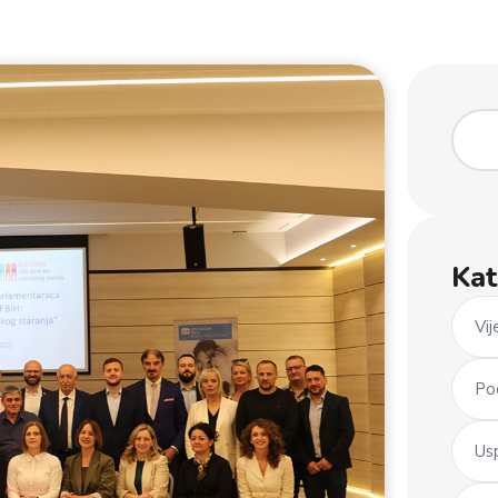
Kat
Vij
Po
Us