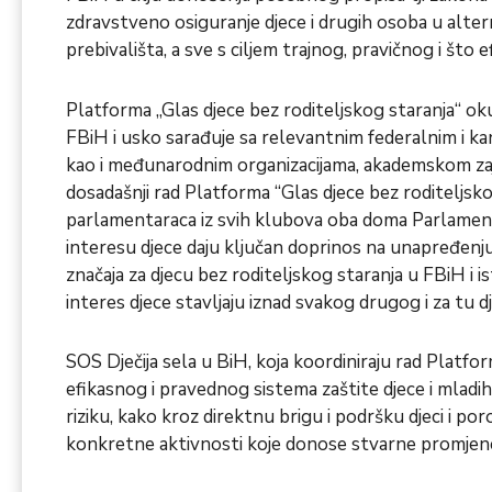
zdravstveno osiguranje djece i drugih osoba u alter
prebivališta, a sve s ciljem trajnog, pravičnog i što
Platforma „Glas djece bez roditeljskog staranja“ o
FBiH i usko sarađuje sa relevantnim federalnim i k
kao i međunarodnim organizacijama, akademskom zaj
dosadašnji rad Platforma “Glas djece bez roditeljsko
parlamentaraca iz svih klubova oba doma Parlament
interesu djece daju ključan doprinos na unapređen
značaja za djecu bez roditeljskog staranja u FBiH i i
interes djece stavljaju iznad svakog drugog i za tu 
SOS Dječija sela u BiH, koja koordiniraju rad Platfor
efikasnog i pravednog sistema zaštite djece i mladih
riziku, kako kroz direktnu brigu i podršku djeci i porod
konkretne aktivnosti koje donose stvarne promjene