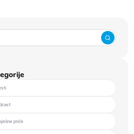
egorije
esti
dcast
pješne priče