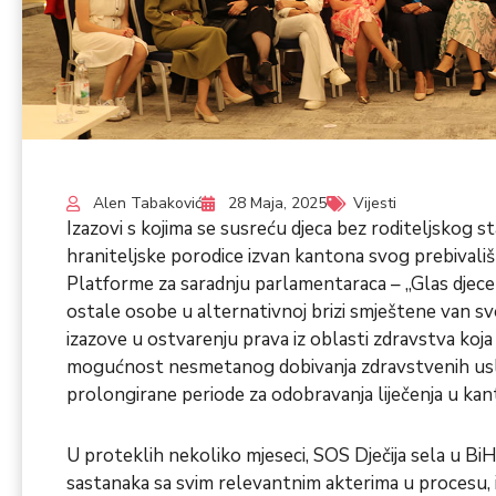
Alen Tabaković
28 Maja, 2025
Vijesti
Izazovi s kojima se susreću djeca bez roditeljskog s
hraniteljske porodice izvan kantona svog prebivali
Platforme za saradnju parlamentaraca – „Glas djece be
ostale osobe u alternativnoj brizi smještene van sv
izazove u ostvarenju prava iz oblasti zdravstva koja 
mogućnost nesmetanog dobivanja zdravstvenih uslu
prolongirane periode za odobravanja liječenja u ka
U proteklih nekoliko mjeseci, SOS Dječija sela u Bi
sastanaka sa svim relevantnim akterima u procesu, iz