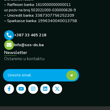
– Raiffeisen banka: 1610000000000011
uz poziv na broj 502021000-030000626-9
– Unicredit banka: 3387307756252209
– Sparkasse banka: 1996340040013758
+387 33 465 218
Info@sos-ds.ba
Newsletter
Ostanimo u kontaktu
F
Y
I
L
X
a
o
n
i
-
c
u
s
n
t
e
t
t
k
w
b
u
a
e
i
o
b
g
d
t