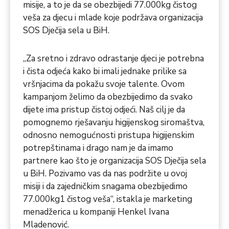
misije, a to je da se obezbijedi 77.000kg čistog
veša za djecu i mlade koje podržava organizacija
SOS Dječija sela u BiH.
„Za sretno i zdravo odrastanje djeci je potrebna
i čista odjeća kako bi imali jednake prilike sa
vršnjacima da pokažu svoje talente. Ovom
kampanjom želimo da obezbijedimo da svako
dijete ima pristup čistoj odjeći. Naš cilj je da
pomognemo rješavanju higijenskog siromaštva,
odnosno nemogućnosti pristupa higijenskim
potrepštinama i drago nam je da imamo
partnere kao što je organizacija SOS Dječija sela
u BiH. Pozivamo vas da nas podržite u ovoj
misiji i da zajedničkim snagama obezbijedimo
77.000kg1 čistog veša“, istakla je marketing
menadžerica u kompaniji Henkel Ivana
Mladenović.