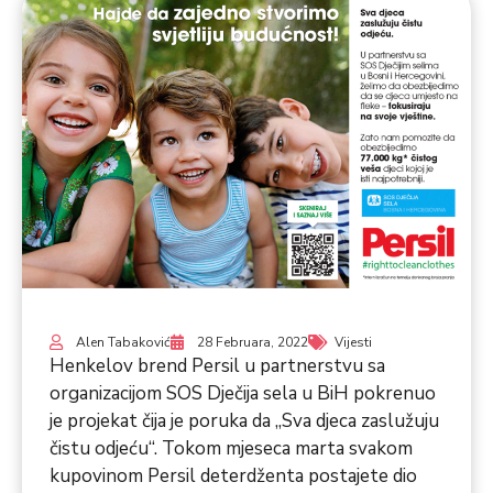
Alen Tabaković
28 Februara, 2022
Vijesti
Henkelov brend Persil u partnerstvu sa
organizacijom SOS Dječija sela u BiH pokrenuo
je projekat čija je poruka da „Sva djeca zaslužuju
čistu odjeću“. Tokom mjeseca marta svakom
kupovinom Persil deterdženta postajete dio