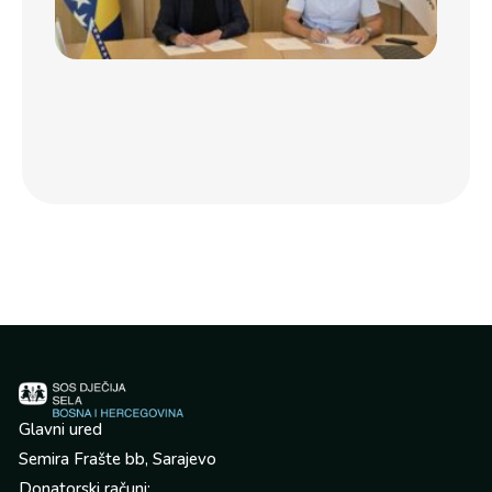
sa 
Dje
sel
BiH
po
jed
por
Glavni ured
Semira Frašte bb, Sarajevo
Donatorski računi: