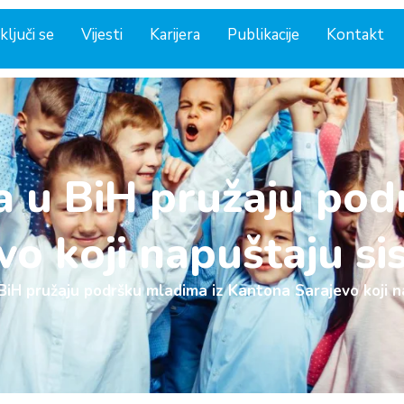
ključi se
Vijesti
Karijera
Publikacije
Kontakt
la u BiH pružaju pod
o koji napuštaju si
 BiH pružaju podršku mladima iz Kantona Sarajevo koji n