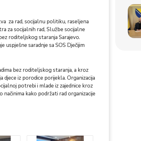
va za rad, socijalnu politiku, raseljena
ra za socijalnih rad, Službe socijalne
bez roditeljskog staranja Sarajevo.
nje uspješne saradnje sa SOS Dječijim
ladima bez roditeljskog staranja, a kroz
a djece iz porodice porijekla. Organizacija
ijalnoj potrebi i mlade iz zajednice kroz
a o načinima kako podržati rad organizacije