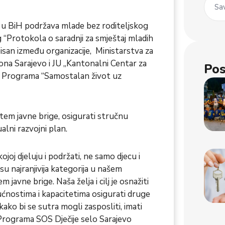
Sav
la u BiH podržava mlade bez roditeljskog
 “Protokola o saradnji za smještaj mladih
isan između organizacije, Ministarstva za
antona Sarajevo i JU „Kantonalni Centar za
Pos
ja Programa “Samostalan život uz
stem javne brige, osigurati stručnu
ualni razvojni plan.
ojoj djeluju i podržati, ne samo djecu i
 su najranjivija kategorija u našem
 javne brige. Naša želja i cilj je osnažiti
ćnostima i kapacitetima osigurati druge
ako bi se sutra mogli zasposliti, imati
 Programa SOS Dječije selo Sarajevo