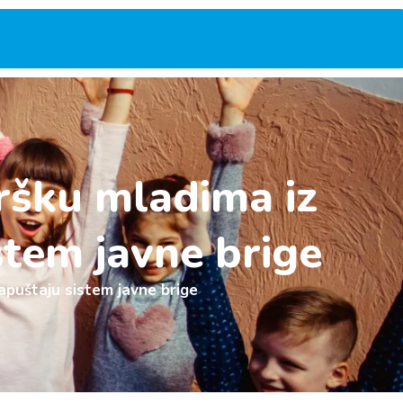
ršku mladima iz
stem javne brige
apuštaju sistem javne brige