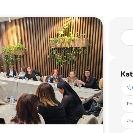
Kat
Vij
Po
Us