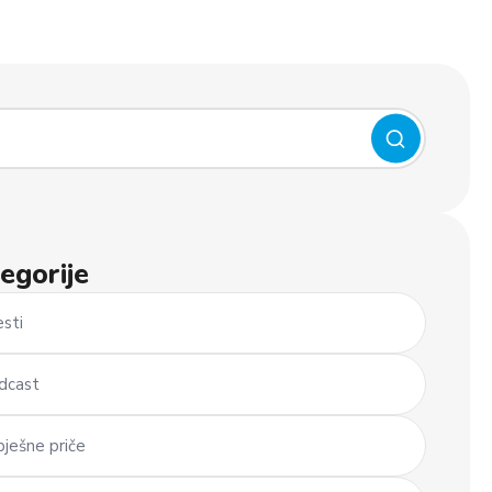
egorije
esti
dcast
pješne priče