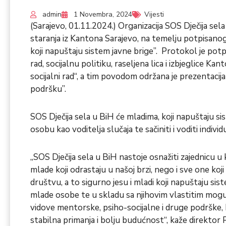
admin
1 Novembra, 2024
Vijesti
(Sarajevo, 01.11.2024.) Organizacija SOS Dječija se
staranja iz Kantona Sarajevo, na temelju potpisanog
koji napuštaju sistem javne brige”. Protokol je potp
rad, socijalnu politiku, raseljena lica i izbjeglice K
socijalni rad“, a tim povodom održana je prezentaci
podršku”.
SOS Dječija sela u BiH će mladima, koji napuštaju si
osobu kao voditelja slučaja te sačiniti i voditi individ
„SOS Dječija sela u BiH nastoje osnažiti zajednicu u k
mlade koji odrastaju u našoj brzi, nego i sve one koji
društvu, a to sigurno jesu i mladi koji napuštaju sistem
mlade osobe te u skladu sa njihovim vlastitim mogu
vidove mentorske, psiho-socijalne i druge podrške, k
stabilna primanja i bolju budućnost“, kaže direktor