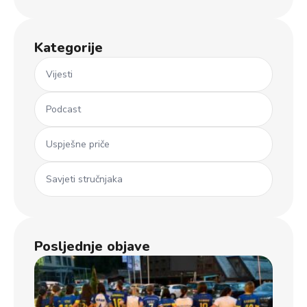
Kategorije
Vijesti
Podcast
Uspješne priče
Savjeti stručnjaka
Posljednje objave
Ml
koš
iz 