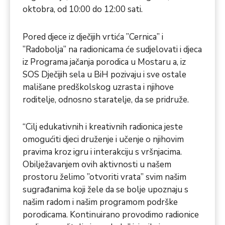
oktobra, od 10:00 do 12:00 sati.
Pored djece iz dječijih vrtića ”Cernica” i
”Radobolja” na radionicama će sudjelovati i djeca
iz Programa jačanja porodica u Mostaru a, iz
SOS Dječijih sela u BiH pozivaju i sve ostale
mališane predškolskog uzrasta i njihove
roditelje, odnosno staratelje, da se pridruže.
“Cilj edukativnih i kreativnih radionica jeste
omogućiti djeci druženje i učenje o njihovim
pravima kroz igru i interakciju s vršnjacima.
Obilježavanjem ovih aktivnosti u našem
prostoru želimo ”otvoriti vrata” svim našim
sugrađanima koji žele da se bolje upoznaju s
našim radom i našim programom podrške
porodicama. Kontinuirano provodimo radionice