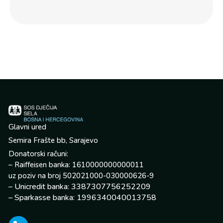
por
Glavni ured
Semira Frašte bb, Sarajevo
Donatorski računi:
– Raiffeisen banka: 1610000000000011
uz poziv na broj 502021000-030000626-9
– Unicredit banka: 3387307756252209
– Sparkasse banka: 1996340040013758