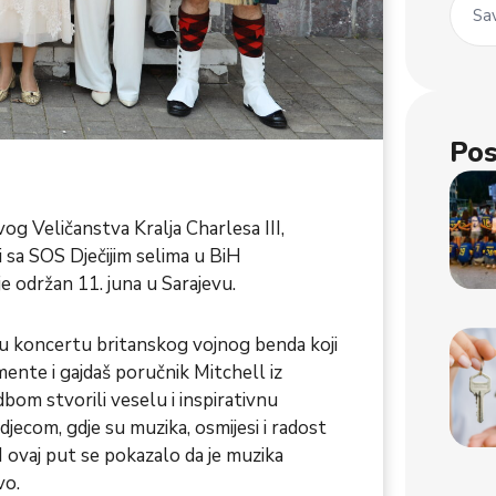
Sav
Pos
g Veličanstva Kralja Charlesa III,
 sa SOS Dječijim selima u BiH
je održan 11. juna u Sarajevu.
ti u koncertu britanskog vojnog benda koji
mente i gajdaš poručnik Mitchell iz
om stvorili veselu i inspirativnu
jecom, gdje su muzika, osmijesi i radost
 ovaj put se pokazalo da je muzika
vo.