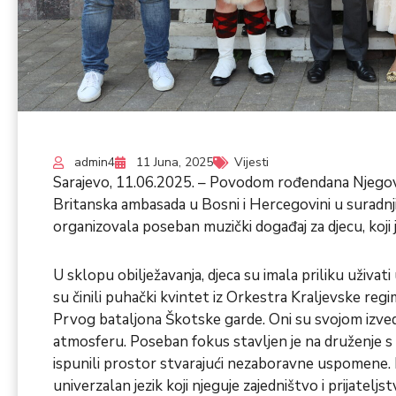
admin4
11 Juna, 2025
Vijesti
Sarajevo, 11.06.2025. – Povodom rođendana Njegovo
Britanska ambasada u Bosni i Hercegovini u suradnji
organizovala poseban muzički događaj za djecu, koji 
U sklopu obilježavanja, djeca su imala priliku uživa
su činili puhački kvintet iz Orkestra Kraljevske regi
Prvog bataljona Škotske garde. Oni su svojom izvedb
atmosferu. Poseban fokus stavljen je na druženje s d
ispunili prostor stvarajući nezaboravne uspomene. I
univerzalan jezik koji njeguje zajedništvo i prijateljst