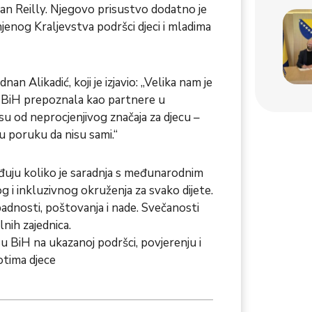
ian Reilly. Njegovo prisustvo dodatno je
jenog Kraljevstva podršci djeci i mladima
an Alikadić, koji je izjavio: „Velika nam je
u BiH prepoznala kao partnere u
u od neprocjenjivog značaja za djecu –
nu poruku da nisu sami.“
đuju koliko je saradnja s međunarodnim
g i inkluzivnog okruženja za svako dijete.
ipadnosti, poštovanja i nade. Svečanosti
lnih zajednica.
u BiH na ukazanoj podršci, povjerenju i
votima djece