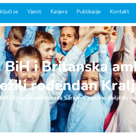
ključi se
Vijesti
Karijera
Publikacije
Kontakt
a BiH i Britanska a
ežili rođendan Kralj
BiH i Britanska ambasada Sarajevo zajedno obilježili ro