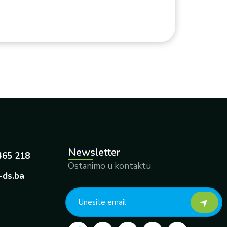
Newsletter
465 218
Ostanimo u kontaktu
-ds.ba
F
Y
I
L
X
a
o
n
i
-