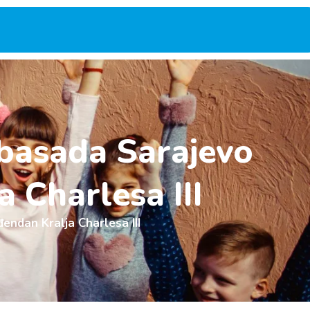
mbasada Sarajevo
a Charlesa III
đendan Kralja Charlesa III