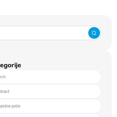
egorije
esti
dcast
pješne priče