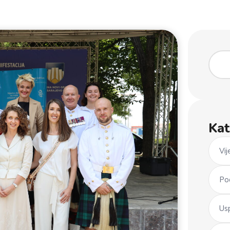
Kat
Vij
Po
Us