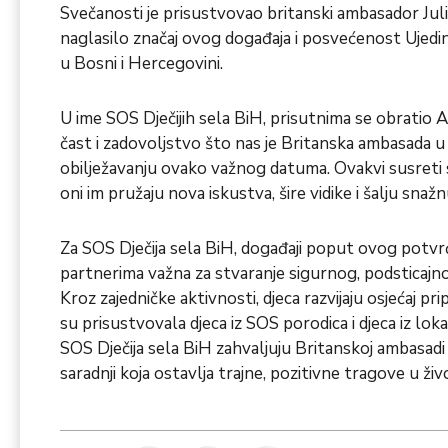
Svečanosti je prisustvovao britanski ambasador Jul
naglasilo značaj ovog događaja i posvećenost Ujedin
u Bosni i Hercegovini.
U ime SOS Dječijih sela BiH, prisutnima se obratio Adn
čast i zadovoljstvo što nas je Britanska ambasada 
obilježavanju ovako važnog datuma. Ovakvi susreti s
oni im pružaju nova iskustva, šire vidike i šalju snaž
Za SOS Dječija sela BiH, događaji poput ovog potvr
partnerima važna za stvaranje sigurnog, podsticajno
Kroz zajedničke aktivnosti, djeca razvijaju osjećaj pr
su prisustvovala djeca iz SOS porodica i djeca iz loka
SOS Dječija sela BiH zahvaljuju Britanskoj ambasadi 
saradnji koja ostavlja trajne, pozitivne tragove u ži