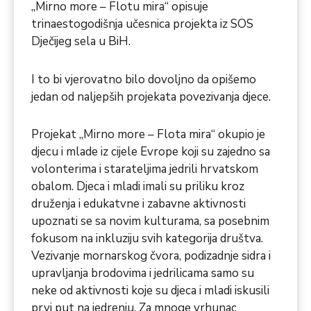
„Mirno more – Flotu mira“ opisuje
trinaestogodišnja učesnica projekta iz SOS
Dječijeg sela u BiH.
I to bi vjerovatno bilo dovoljno da opišemo
jedan od naljepših projekata povezivanja djece.
Projekat „Mirno more – Flota mira“ okupio je
djecu i mlade iz cijele Evrope koji su zajedno sa
volonterima i starateljima jedrili hrvatskom
obalom. Djeca i mladi imali su priliku kroz
druženja i edukatvne i zabavne aktivnosti
upoznati se sa novim kulturama, sa posebnim
fokusom na inkluziju svih kategorija društva.
Vezivanje mornarskog čvora, podizadnje sidra i
upravljanja brodovima i jedrilicama samo su
neke od aktivnosti koje su djeca i mladi iskusili
prvi put na jedrenju. Za mnoge vrhunac