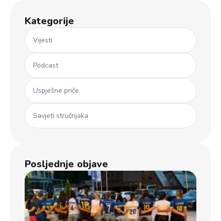
Kategorije
Vijesti
Podcast
Uspješne priče
Savjeti stručnjaka
Posljednje objave
Ml
koš
iz 
Dječ