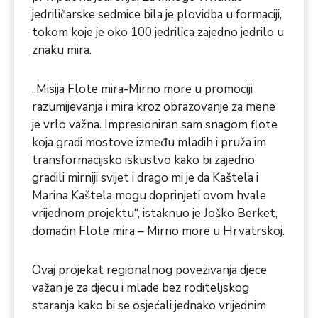
jedriličarske sedmice bila je plovidba u formaciji,
tokom koje je oko 100 jedrilica zajedno jedrilo u
znaku mira.
„Misija Flote mira-Mirno more u promociji
razumijevanja i mira kroz obrazovanje za mene
je vrlo važna. Impresioniran sam snagom flote
koja gradi mostove između mladih i pruža im
transformacijsko iskustvo kako bi zajedno
gradili mirniji svijet i drago mi je da Kaštela i
Marina Kaštela mogu doprinjeti ovom hvale
vrijednom projektu“, istaknuo je Joško Berket,
domaćin Flote mira – Mirno more u Hrvatrskoj.
Ovaj projekat regionalnog povezivanja djece
važan je za djecu i mlade bez roditeljskog
staranja kako bi se osjećali jednako vrijednim