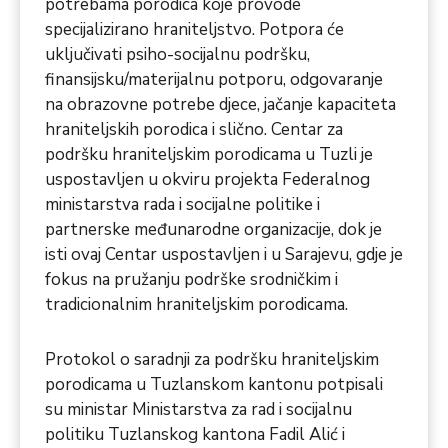
potrebama porodica koje provode
specijalizirano hraniteljstvo. Potpora će
uključivati ​​psiho-socijalnu podršku,
finansijsku/materijalnu potporu, odgovaranje
na obrazovne potrebe djece, jačanje kapaciteta
hraniteljskih porodica i slično. Centar za
podršku hraniteljskim porodicama u Tuzli je
uspostavljen u okviru projekta Federalnog
ministarstva rada i socijalne politike i
partnerske međunarodne organizacije, dok je
isti ovaj Centar uspostavljen i u Sarajevu, gdje je
fokus na pružanju podrške srodničkim i
tradicionalnim hraniteljskim porodicama.
Protokol o saradnji za podršku hraniteljskim
porodicama u Tuzlanskom kantonu potpisali
su ministar Ministarstva za rad i socijalnu
politiku Tuzlanskog kantona Fadil Alić i