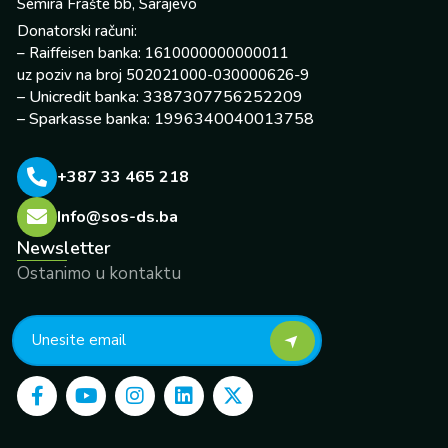
Semira Frašte bb, Sarajevo
Donatorski računi:
– Raiffeisen banka: 1610000000000011
uz poziv na broj 502021000-030000626-9
– Unicredit banka: 3387307756252209
– Sparkasse banka: 1996340040013758
+387 33 465 218
Info@sos-ds.ba
Newsletter
Ostanimo u kontaktu
F
Y
I
L
X
a
o
n
i
-
c
u
s
n
t
e
t
t
k
w
b
u
a
e
i