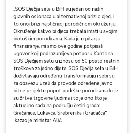
„SOS Dječija sela u BiH su jedan od naših
glavnih oslonaca u alternativnoj brizi o djeci, i
to onoj brizi najsličnijoj porodičnom okruženju.
Okruženje kakvo bi djeca trebala imati u svojim
biološkim porodicama. Kada je u pitanju
finansiranje, mi smo ove godine potpisali
ugovor koji podrazumijeva potporu Kantona
SOS Dječijem selu u iznosu od 50 posto realnih
troškova za jedno dijete. SOS Dječija sela u BiH
doživljavaju određenu transformaciju i sebi su
za obavezu uzeli da provode određene javno
bitne projekte poput podrške porodicama koje
su žrtve trgovine ljudima i to je ono što je
aktuelno sada na području četiri grada:
Gračanice, Lukavca, Srebrenika i Gradačca“,
kazao je ministar Alić.