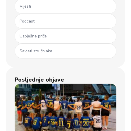
Vijesti
Podcast
Uspješne priče
Savjeti stručnjaka
Posljednje objave
Ml
koš
iz 
Dječ
u B
usp
uče