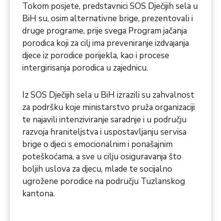
Tokom posjete, predstavnici SOS Dječijih sela u
BiH su, osim alternativne brige, prezentovali i
druge programe, prije svega Program jačanja
porodica koji za cilj ima preveniranje izdvajanja
djece iz porodice porijekla, kao i procese
intergirisanja porodica u zajednicu.
Iz SOS Dječijih sela u BiH izrazili su zahvalnost
za podršku koje ministarstvo pruža organizaciji
te najavili intenziviranje saradnje i u području
razvoja hraniteljstva i uspostavljanju servisa
brige o djeci s emocionalnim i ponašajnim
poteškoćama, a sve u cilju osiguravanja što
boljih uslova za djecu, mlade te socijalno
ugrožene porodice na području Tuzlanskog
kantona.