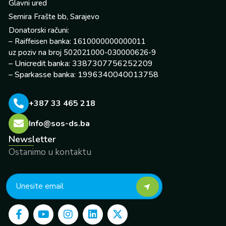
Glavni ured
Semira Frašte bb, Sarajevo
Donatorski računi:
– Raiffeisen banka: 1610000000000011
uz poziv na broj 502021000-030000626-9
– Unicredit banka: 3387307756252209
– Sparkasse banka: 1996340040013758
+387 33 465 218
Info@sos-ds.ba
Newsletter
Ostanimo u kontaktu
F
Y
I
L
X
a
o
n
i
-
c
u
s
n
t