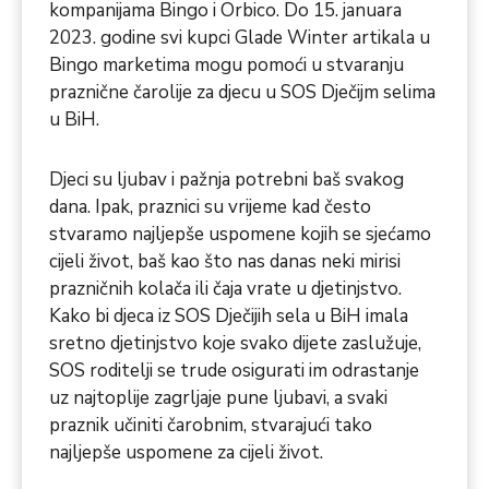
kompanijama Bingo i Orbico. Do 15. januara
2023. godine svi kupci Glade Winter artikala u
Bingo marketima mogu pomoći u stvaranju
praznične čarolije za djecu u SOS Dječijm selima
u BiH.
Djeci su ljubav i pažnja potrebni baš svakog
dana. Ipak, praznici su vrijeme kad često
stvaramo najljepše uspomene kojih se sjećamo
cijeli život, baš kao što nas danas neki mirisi
prazničnih kolača ili čaja vrate u djetinjstvo.
Kako bi djeca iz SOS Dječijih sela u BiH imala
sretno djetinjstvo koje svako dijete zaslužuje,
SOS roditelji se trude osigurati im odrastanje
uz najtoplije zagrljaje pune ljubavi, a svaki
praznik učiniti čarobnim, stvarajući tako
najljepše uspomene za cijeli život.