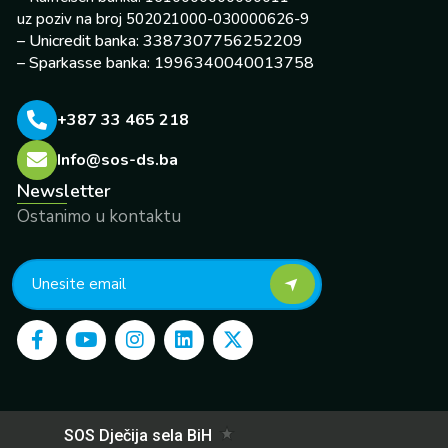
uz poziv na broj 502021000-030000626-9
– Unicredit banka: 3387307756252209
– Sparkasse banka: 1996340040013758
+387 33 465 218
Info@sos-ds.ba
Newsletter
Ostanimo u kontaktu
F
Y
I
L
X
a
o
n
i
-
c
u
s
n
t
e
t
t
k
w
b
u
a
e
i
o
b
g
d
t
o
e
r
i
t