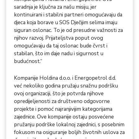
saradnja je ključna za našu misiju, jer
kontinuirani i stabilni partneri omogućavaju da
djeca koja borave u SOS Dječijim selima imaju
siguran oslonac. To je od presudne važnosti za
njihov razvoj. Prijateljstva poput ovog
omogućavaju da taj oslonac bude čvrst i
stabilan, što im daje nadu i sigurnost u
budućnost.“
Kompanije Holdina d.o.o. i Energopetrol d.d.
već nekoliko godina pružaju snažnu podršku
ovoj organizaciji, što je potvrda njihove
opredijeljenosti za društveno odgovorne
projekte i pomoć najranjivijim kategorijama
zajednice. Ove kompanije ostaju posvećene
pružanju podrške lokalnoj zajednici, s posebnim
fokusom na osiguranje boljih životnih uslova za