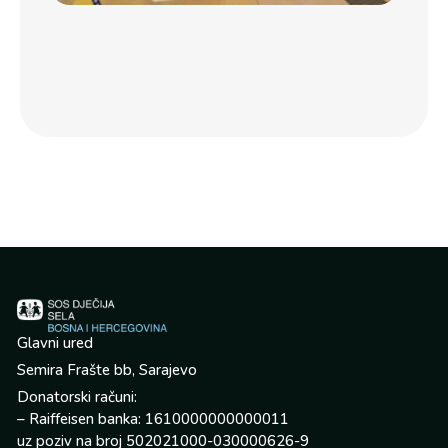
sel
BiH
po
jed
por
Glavni ured
Semira Frašte bb, Sarajevo
Donatorski računi:
– Raiffeisen banka: 1610000000000011
uz poziv na broj 502021000-030000626-9