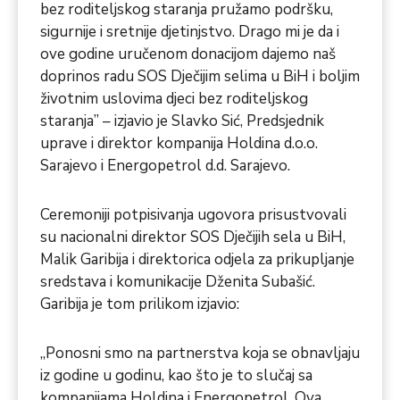
bez roditeljskog staranja pružamo podršku,
sigurnije i sretnije djetinjstvo. Drago mi je da i
ove godine uručenom donacijom dajemo naš
doprinos radu SOS Dječijim selima u BiH i boljim
životnim uslovima djeci bez roditeljskog
staranja” – izjavio je Slavko Sić, Predsjednik
uprave i direktor kompanija Holdina d.o.o.
Sarajevo i Energopetrol d.d. Sarajevo.
Ceremoniji potpisivanja ugovora prisustvovali
su nacionalni direktor SOS Dječijih sela u BiH,
Malik Garibija i direktorica odjela za prikupljanje
sredstava i komunikacije Dženita Subašić.
Garibija je tom prilikom izjavio:
„Ponosni smo na partnerstva koja se obnavljaju
iz godine u godinu, kao što je to slučaj sa
kompanijama Holdina i Energopetrol. Ova