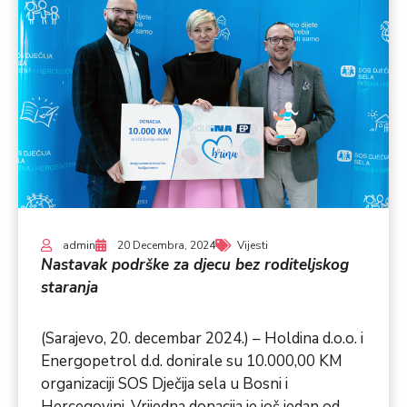
admin
20 Decembra, 2024
Vijesti
Nastavak podrške za djecu bez roditeljskog
staranja
(Sarajevo, 20. decembar 2024.) – Holdina d.o.o. i
Energopetrol d.d. donirale su 10.000,00 KM
organizaciji SOS Dječija sela u Bosni i
Hercegovini. Vrijedna donacija je još jedan od