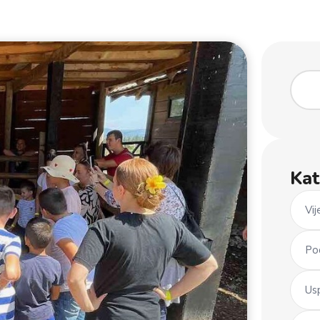
Kat
Vij
Po
Us