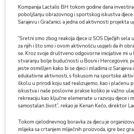
Kompanija Lactalis BH tokom godine dana investira
poboljšanju obrazovnog i sportskog iskustva djece i
Sarajevu i Gračanici, a jedna od aktivnosti projekta up
”Sretni smo zbog reakcija djece iz SOS Dječijih sela 
za njih i što smo i ovom aktivnošću uspjeli da ih obr
se. Kroz svoje društveno odgovorne inicijative mi u
stvaranju bolje budućnosti u Bosni i Hercegovini, pos
jeste osmišljen kako bi se djeci i mladima iz Sarajeva
edukativne aktivnosti, s fokusom na sportske aktivn
školu u prirodi koju sad realizujemo, kao i plaćenu pr
iskustva i naše poslovne prakse koliko je važno ulag
rekreaciju kao ključne elemenate u razvoju djece i m
samostalan život”, rekao je Kenan Kečo, direktor La
Tokom cjelodnevnog boravka za djecu je organizova
mlijeka sa crtanjem mliječnih proizvoda, igre bez gra