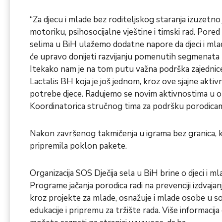
“Za djecu i mlade bez roditeljskog staranja izuzetno j
motoriku, psihosocijalne vještine i timski rad. Pore
selima u BiH ulažemo dodatne napore da djeci i ml
će upravo donijeti razvijanju pomenutih segmenata u
Itekako nam je na tom putu važna podrška zajednice i
Lactalis BH koja je još jednom, kroz ove sjajne aktivn
potrebe djece. Radujemo se novim aktivnostima u okv
Koordinatorica stručnog tima za podršku porodica
Nakon završenog takmičenja u igrama bez granica, k
pripremila poklon pakete.
Organizacija SOS Dječija sela u BiH brine o djeci i m
Programe jačanja porodica radi na prevenciji izdvajanj
kroz projekte za mlade, osnažuje i mlade osobe u soc
edukacije i pripremu za tržište rada. Više informacij