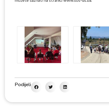
možete saznati na stranici
www.sos-ds.ba
.
Podijeli