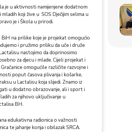
la je u aktivnosti namijenjene dodatnom
 mladih koji žive u SOS Dječijim selima u
ravo je i Škola u prirodi.
u BiH na prilike koje je projekat omogućio
adujemo i pružimo priliku da uče i druže
 Lactalisu nastojimo da doprinosimo
ebno za djecu i mlade. Cijeli projekat i
 i Gračanice omogućile različite razvojne i
osti poput časova plivanja i košarke,
aksu u Lactalisu koja slijedi. Znamo iz
ati u dodatno obrazovanje, ali i sport i
ladih za njihovo uključivanje u
ctalisa BH.
na edukativna radionica o važnosti
nica te jahanje konja i obilazak SRCA.