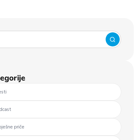
egorije
esti
dcast
pješne priče