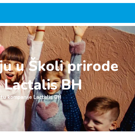
ju u Školi prirode
 Lactalis BH
ektu kompanije Lactalis BH