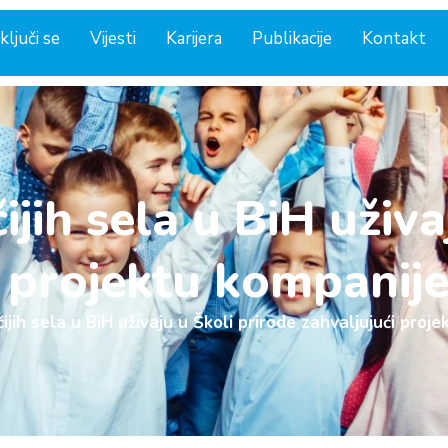
ključi se
Vijesti
Karijera
Publikacije
Kontakt
ijih sela u BiH uživa
i projektu kompanije
ijih sela u BiH uživaju u Školi prirode zahvaljujući proj