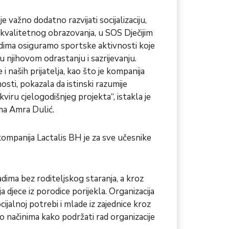
e važno dodatno razvijati socijalizaciju,
d kvalitetnog obrazovanja, u SOS Dječijim
adima osiguramo sportske aktivnosti koje
 njihovom odrastanju i sazrijevanju.
 naših prijatelja, kao što je kompanija
osti, pokazala da istinski razumije
iru cjelogodišnjeg projekta“, istakla je
ma Amra Dulić.
ompanija Lactalis BH je za sve učesnike
ladima bez roditeljskog staranja, a kroz
a djece iz porodice porijekla. Organizacija
ijalnoj potrebi i mlade iz zajednice kroz
a o načinima kako podržati rad organizacije