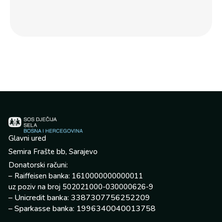
jed
por
Glavni ured
Semira Frašte bb, Sarajevo
Donatorski računi:
– Raiffeisen banka: 1610000000000011
uz poziv na broj 502021000-030000626-9
– Unicredit banka: 3387307756252209
– Sparkasse banka: 1996340040013758