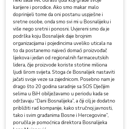
neki sada već odrasli ljudi koji grade svoje
karijere i porodice. Ako smo makar malo
doprinijeli tome da oni postanu uspješne i
sretne osobe, onda smo svi mi u Bosnalijeku i
više nego sretni i ponosni. Uvjereni smo da je
podrška koju Bosnalijek daje brojnim
organizacijama i pojedincima uveliko uticala na
to da postanemo najveći domaći proizvođač
lijekova i jedan od regionalnih farmaceutskih
lidera, čije proizvode koriste stotine miliona
ljudi širom svijeta. Stoga će Bosnalijek nastaviti
jačati svoje veze sa zajednicom. Posebno nam je
drago što 20 godina saradnje sa SOS Dječijim
selima u BiH obilježavamo u periodu kada se
održavaju “Dani Bosnalijeka”, a čiji cilj je dodatno
približiti rad kompanije, kako stručnoj javnosti,
tako i svim građanima Bosne i Hercegovine”,
poručila je pomoćnica direktora Bosnalijeka