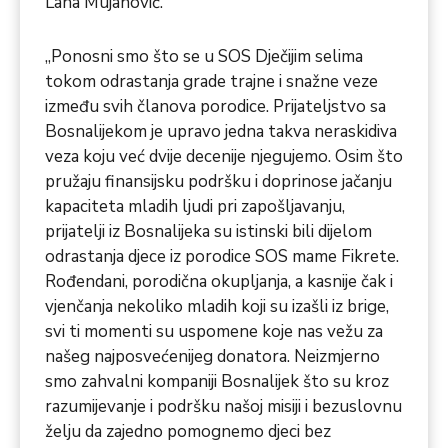
Lana Mujanović.
„Ponosni smo što se u SOS Dječijim selima
tokom odrastanja grade trajne i snažne veze
između svih članova porodice. Prijateljstvo sa
Bosnalijekom je upravo jedna takva neraskidiva
veza koju već dvije decenije njegujemo. Osim što
pružaju finansijsku podršku i doprinose jačanju
kapaciteta mladih ljudi pri zapošljavanju,
prijatelji iz Bosnalijeka su istinski bili dijelom
odrastanja djece iz porodice SOS mame Fikrete.
Rođendani, porodična okupljanja, a kasnije čak i
vjenčanja nekoliko mladih koji su izašli iz brige,
svi ti momenti su uspomene koje nas vežu za
našeg najposvećenijeg donatora. Neizmjerno
smo zahvalni kompaniji Bosnalijek što su kroz
razumijevanje i podršku našoj misiji i bezuslovnu
želju da zajedno pomognemo djeci bez