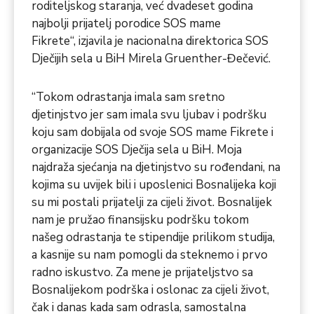
roditeljskog staranja, već dvadeset godina
najbolji prijatelj porodice SOS mame
Fikrete“, izjavila je nacionalna direktorica SOS
Dječijih sela u BiH Mirela Gruenther-Đečević.
“Tokom odrastanja imala sam sretno
djetinjstvo jer sam imala svu ljubav i podršku
koju sam dobijala od svoje SOS mame Fikrete i
organizacije SOS Dječija sela u BiH. Moja
najdraža sjećanja na djetinjstvo su rođendani, na
kojima su uvijek bili i uposlenici Bosnalijeka koji
su mi postali prijatelji za cijeli život. Bosnalijek
nam je pružao finansijsku podršku tokom
našeg odrastanja te stipendije prilikom studija,
a kasnije su nam pomogli da steknemo i prvo
radno iskustvo. Za mene je prijateljstvo sa
Bosnalijekom podrška i oslonac za cijeli život,
čak i danas kada sam odrasla, samostalna