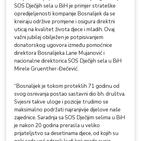
SOS Dječijih sela u BiH je primjer strateške
opredijeljenosti kompanije Bosnalijek da se
kreiraju održive promjene i osigura direktni
uticaj na kvalitet života djece i mladih. Ovaj
važni jubilej obilježen je potpisivanjem
donatorskog ugovora između pomoćnice
direktora Bosnalijeka Lane Mujanović i
nacionalne direktorica SOS Dječijih sela u BiH
Mirele Gruenther-Đečević.
“Bosnalijek je tokom proteklih 71 godinu od
svog osnivanja postao sastavni dio bh. društva.
Svjesni takve uloge i pozicije trudimo se
maksimalno podržati najranjivije dijelove naše
zajednice. Saradnja sa SOS Dječijim selima u BiH
je nakon 20 godina prerasla u veliko
prijateljstvo sa desetinama djece, od kojih su