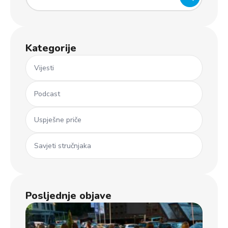
Kategorije
Vijesti
Podcast
Uspješne priče
Savjeti stručnjaka
Posljednje objave
Ml
koš