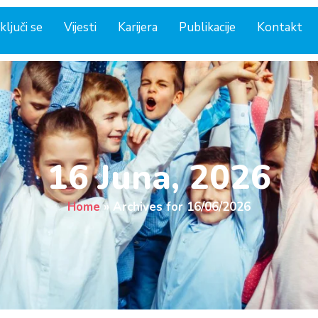
ključi se
Vijesti
Karijera
Publikacije
Kontakt
16 Juna, 2026
Home
»
Archives for 16/06/2026