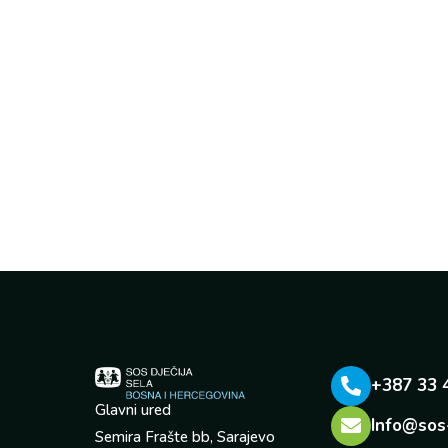
+387 33 
Glavni ured
Info@sos
Semira Frašte bb, Sarajevo