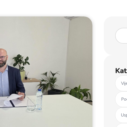
Kat
Vij
Po
Us