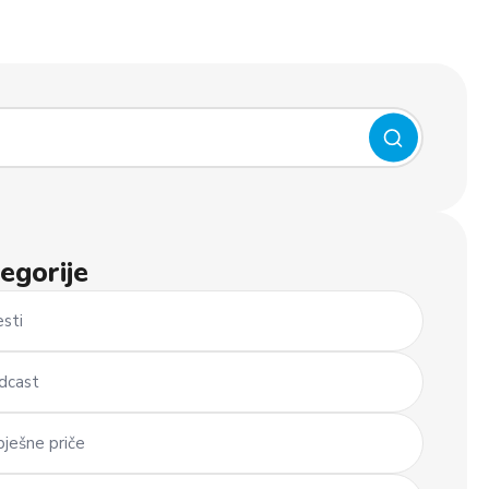
egorije
esti
dcast
pješne priče