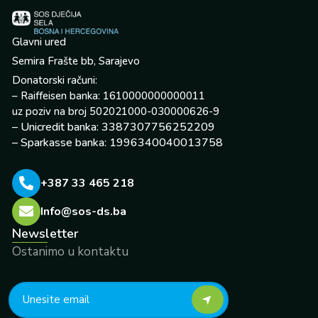
Glavni ured
Semira Frašte bb, Sarajevo
Donatorski računi:
– Raiffeisen banka: 1610000000000011
uz poziv na broj 502021000-030000626-9
– Unicredit banka: 3387307756252209
– Sparkasse banka: 1996340040013758
+387 33 465 218
Info@sos-ds.ba
Newsletter
Ostanimo u kontaktu
F
Y
I
L
X