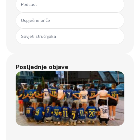
Podcast
Uspješne priče
Savjeti stručnjaka
Posljednje objave
Ml
koš
iz 
Dječ
u B
usp
uče
na
jub
Koš