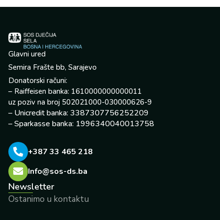
Glavni ured
Semira Frašte bb, Sarajevo
Donatorski računi:
– Raiffeisen banka: 1610000000000011
uz poziv na broj 502021000-030000626-9
– Unicredit banka: 3387307756252209
– Sparkasse banka: 1996340040013758
+387 33 465 218
Info@sos-ds.ba
Newsletter
Ostanimo u kontaktu