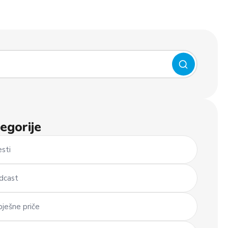
egorije
esti
dcast
pješne priče