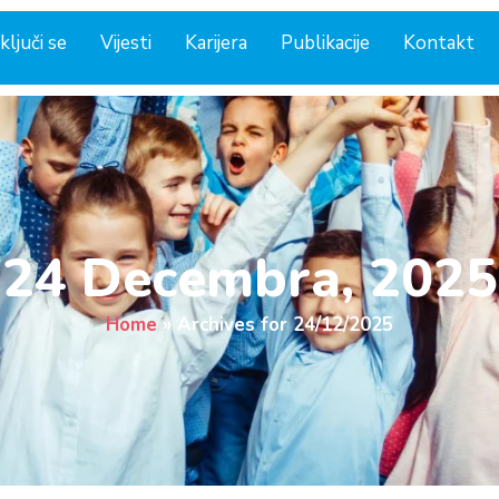
ključi se
Vijesti
Karijera
Publikacije
Kontakt
24 Decembra, 2025
Home
»
Archives for 24/12/2025