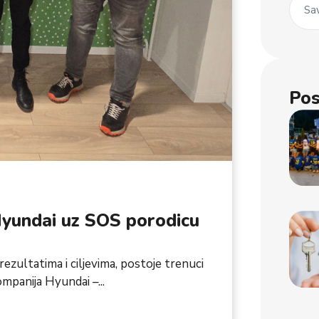
Sav
Pos
Hyundai uz SOS porodicu
ezultatima i ciljevima, postoje trenuci
Kompanija Hyundai –...