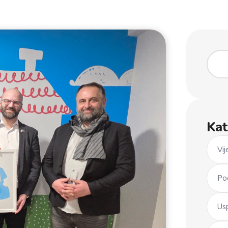
Kat
Vij
Po
Us