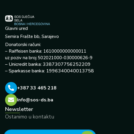
Glavni ured
Semira Frašte bb, Sarajevo
Donatorski računi:
– Raiffeisen banka: 1610000000000011
uz poziv na broj 502021000-030000626-9
– Unicredit banka: 3387307756252209
– Sparkasse banka: 1996340040013758
+387 33 465 218
Info@sos-ds.ba
Newsletter
Ostanimo u kontaktu