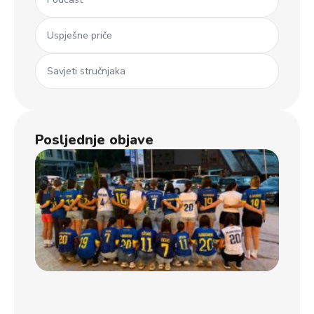
Uspješne priče
Savjeti stručnjaka
Posljednje objave
Ml
koš
iz 
Dječ
u B
usp
uče
na
jub
Koš