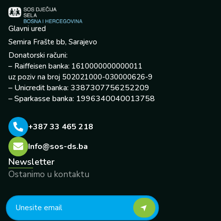
Glavni ured
Semira Frašte bb, Sarajevo
Donatorski računi:
– Raiffeisen banka: 1610000000000011
uz poziv na broj 502021000-030000626-9
– Unicredit banka: 3387307756252209
– Sparkasse banka: 1996340040013758
+387 33 465 218
Info@sos-ds.ba
Newsletter
Ostanimo u kontaktu
F
Y
I
L
X