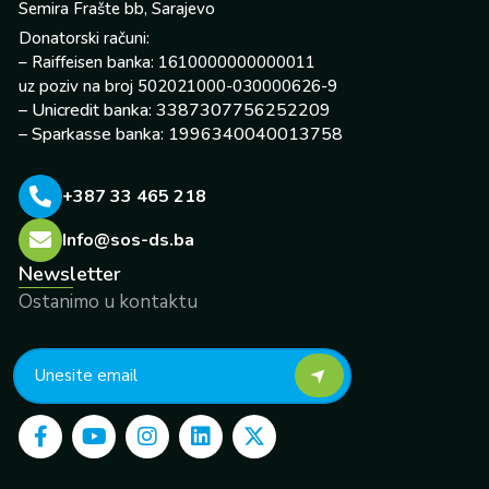
Semira Frašte bb, Sarajevo
Donatorski računi:
– Raiffeisen banka: 1610000000000011
uz poziv na broj 502021000-030000626-9
– Unicredit banka: 3387307756252209
– Sparkasse banka: 1996340040013758
+387 33 465 218
Info@sos-ds.ba
Newsletter
Ostanimo u kontaktu
F
Y
I
L
X
a
o
n
i
-
c
u
s
n
t
e
t
t
k
w