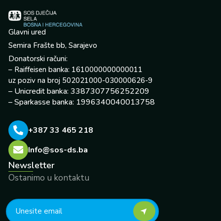
Glavni ured
Semira Frašte bb, Sarajevo
Donatorski računi:
– Raiffeisen banka: 1610000000000011
uz poziv na broj 502021000-030000626-9
– Unicredit banka: 3387307756252209
– Sparkasse banka: 1996340040013758
+387 33 465 218
Info@sos-ds.ba
Newsletter
Ostanimo u kontaktu