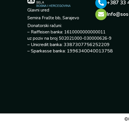
+387 33 
Glavni ured
Info@sos
Semira Frašte bb, Sarajevo
Donatorski računi:
– Raiffeisen banka: 1610000000000011
uz poziv na broj 502021000-030000626-9
– Unicredit banka: 3387307756252209
– Sparkasse banka: 1996340040013758
©C