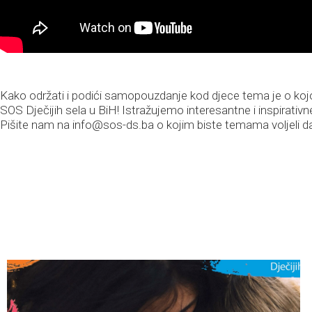
Kako održati i podići samopouzdanje kod djece tema je o k
SOS Dječijih sela u BiH! Istražujemo interesantne i inspirativne
Pišite nam na
info@sos-ds.ba
o kojim biste temama voljeli da