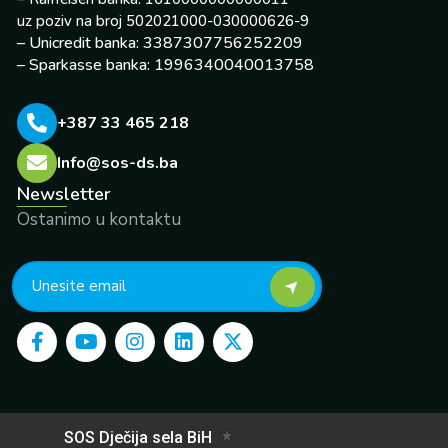
uz poziv na broj 502021000-030000626-9
– Unicredit banka: 3387307756252209
– Sparkasse banka: 1996340040013758
+387 33 465 218
Info@sos-ds.ba
Newsletter
Ostanimo u kontaktu
F
Y
I
L
X
a
o
n
i
-
c
u
s
n
t
e
t
t
k
w
b
u
a
e
i
o
b
g
d
t
o
e
r
i
t