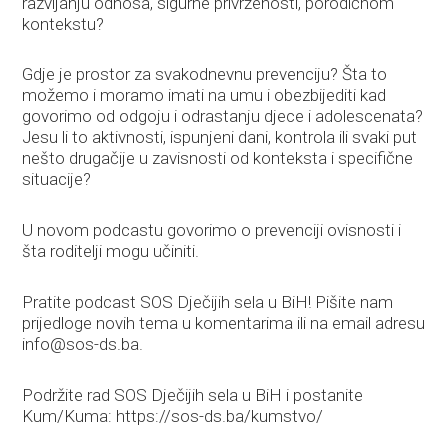
razvijanju odnosa, sigurne privrženosti, porodičnom
kontekstu?
Gdje je prostor za svakodnevnu prevenciju? Šta to
možemo i moramo imati na umu i obezbijediti kad
govorimo od odgoju i odrastanju djece i adolescenata?
Jesu li to aktivnosti, ispunjeni dani, kontrola ili svaki put
nešto drugačije u zavisnosti od konteksta i specifične
situacije?
U novom podcastu govorimo o prevenciji ovisnosti i
šta roditelji mogu učiniti.
Pratite podcast SOS Dječijih sela u BiH! Pišite nam
prijedloge novih tema u komentarima ili na email adresu
info@sos-ds.ba
.
Podržite rad SOS Dječijih sela u BiH i postanite
Kum/Kuma: https://sos-ds.ba/kumstvo/