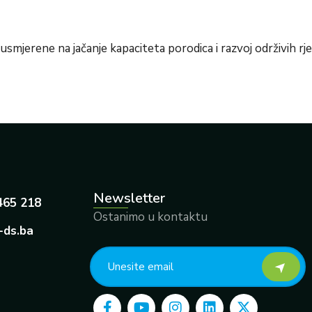
smjerene na jačanje kapaciteta porodica i razvoj održivih rj
Newsletter
465 218
Ostanimo u kontaktu
-ds.ba
F
Y
I
L
X
a
o
n
i
-