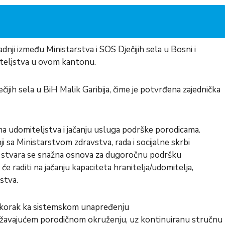
ji između Ministarstva i SOS Dječijih sela u Bosni i
iteljstva u ovom kantonu.
čijih sela u BiH Malik Garibija, čime je potvrđena zajednička
ma udomiteljstva i jačanju usluga podrške porodicama.
i sa Ministarstvom zdravstva, rada i socijalne skrbi
 stvara se snažna osnova za dugoročnu podršku
e raditi na jačanju kapaciteta hranitelja/udomitelja,
stva.
n iskorak ka sistemskom unapređenju
 podržavajućem porodičnom okruženju, uz kontinuiranu stručnu