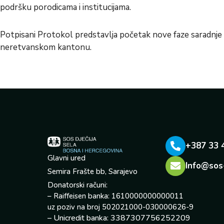
podršku porodicama i institucijama.
Potpisani Protokol predstavlja početak nove faze saradnje u
neretvanskom kantonu.
+387 33 
Glavni ured
Info@sos
Semira Frašte bb, Sarajevo
Donatorski računi:
– Raiffeisen banka: 1610000000000011
uz poziv na broj 502021000-030000626-9
– Unicredit banka: 3387307756252209