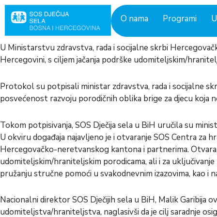
Skip
to
O nama
Programi
U
content
U Ministarstvu zdravstva, rada i socijalne skrbi Hercegovač
Hercegovini, s ciljem jačanja podrške udomiteljskim/hranit
Protokol su potpisali ministar zdravstva, rada i socijalne skr
posvećenost razvoju porodičnih oblika brige za djecu koja 
Tokom potpisivanja, SOS Dječija sela u BiH uručila su mini
U okviru događaja najavljeno je i otvaranje SOS Centra za hra
Hercegovačko-neretvanskog kantona i partnerima. Otvaran
udomiteljskim/hraniteljskim porodicama, ali i za uključivanje
pružanju stručne pomoći u svakodnevnim izazovima, kao i na p
Nacionalni direktor SOS Dječijih sela u BiH, Malik Garibija
udomiteljstva/hraniteljstva, naglasivši da je cilj saradnje 