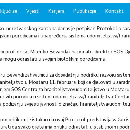
ključi se
Vijesti
Karijera
Publikacije
Kontakt
ko-neretvanskog kantona danas je potpisan Protokol o saradn
eljskim porodicama i unapređenja sistema udomiteljstva/hran
bi prof. dr. sc. Milenko Bevanda i nacionalni direktor SOS Dje
ne mogu odrastati u svojim biološkim porodicama.
stru Bevandi zahvalnicu za dosadašnju podršku razvoju siste
niteljstvo u Mostaru 11. februara, koji će djelovati u saradnj
jem SOS Centra za hraniteljstvo/udomiteljstvo u Mostaru
 novih porodica u sistem udomiteljstva/hraniteljstva. Centar ć
odizanju svijesti javnosti o značaju hraniteljstva/udomitelj
 ovom prilikom je istakao da ovaj Protokol predstavlja važa
osigurati da svako dijete ima priliku odrastati u stabilnom i