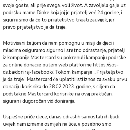
svoje goste, ali prije svega, voli život. A zavoljela ga je uz
podršku mame Dinke koja joj je prijatelj već 24 godine, i
sigurni smo da će to prijateljstvo trajati zauvijek, jer
pravo prijateljstvo je da traje.
Motivisani željom da nam pomognu u misiji da djeci i
mladima osiguramo sigurno i sretno odrastanje, prijatelji
iz kompanije Mastercard su pokrenuli kampanju podrške
za online donacije putem web platforme
https://sos-
ds.ba/doniraj-facebook/
. Tokom kampanje „Prijateljstvo
je da traje“ Mastercard će uplatiti isti iznos za svaku prvu
donaciju korisnika do 28.02.2023. godine, s ciljem da
podstakne Mastercard korisnike na ovaj praktičan,
siguran i dugoročan vid doniranja.
Uspješne priče djece, danas odraslih samostalnih ljudi,
uvijek nam izmame osmijeh na lice, a posebno smo