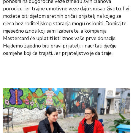
ponosni na dugoročne veze između svih članova
porodice, jer trajne emotivne veze daju smisao životu. I vi
možete biti dijelom sretnih priča i prijatelj na kojeg se
djeca bez roditeljskog staranja mogu osloniti. Donirajte
mjesečno iznos koji sami izaberete, a kompanija
Mastercard će uplatiti isti iznos vaše prve donacije.
Hajdemo zajedno biti pravi prijatelji, i nacrtati dječije
osmijehe koji će trajati. Jer prijateljstvo je da traje.