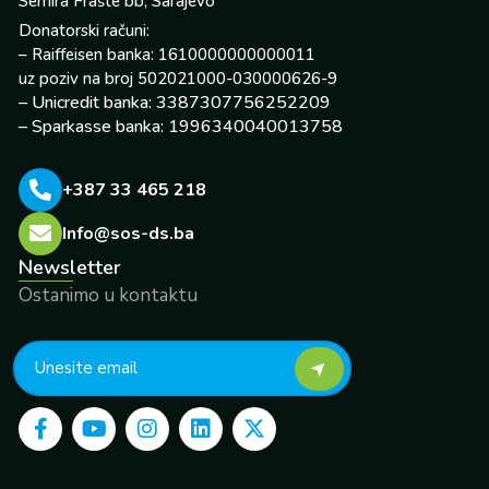
Semira Frašte bb, Sarajevo
Donatorski računi:
– Raiffeisen banka: 1610000000000011
uz poziv na broj 502021000-030000626-9
– Unicredit banka: 3387307756252209
– Sparkasse banka: 1996340040013758
+387 33 465 218
Info@sos-ds.ba
Newsletter
Ostanimo u kontaktu
F
Y
I
L
X
a
o
n
i
-
c
u
s
n
t
e
t
t
k
w
b
u
a
e
i