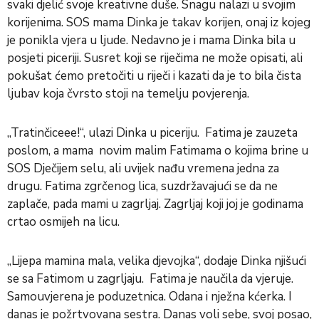
svaki djelić svoje kreativne duše. Snagu nalazi u svojim
korijenima. SOS mama Dinka je takav korijen, onaj iz kojeg
je ponikla vjera u ljude. Nedavno je i mama Dinka bila u
posjeti piceriji. Susret koji se riječima ne može opisati, ali
pokušat ćemo pretočiti u riječi i kazati da je to bila čista
ljubav koja čvrsto stoji na temelju povjerenja.
„Tratinčiceee!“, ulazi Dinka u piceriju. Fatima je zauzeta
poslom, a mama novim malim Fatimama o kojima brine u
SOS Dječijem selu, ali uvijek nađu vremena jedna za
drugu. Fatima zgrčenog lica, suzdržavajući se da ne
zaplače, pada mami u zagrljaj. Zagrljaj koji joj je godinama
crtao osmijeh na licu.
„Lijepa mamina mala, velika djevojka“, dodaje Dinka njišući
se sa Fatimom u zagrljaju. Fatima je naučila da vjeruje.
Samouvjerena je poduzetnica. Odana i nježna kćerka. I
danas je požrtvovana sestra. Danas voli sebe, svoj posao,