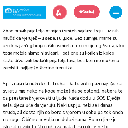
Skip
to
Doniraj
content
Zbog pravih prijatelja osmijeh i smijeh najduže traju, i uz njih
naučiš da vjeruješ – u sebe, i u ljude. Bez sumnje, mame su
uzrok najvećeg broja naših osmijeha tokom cijelog života, iako
toga možda nismo ni svjesni. I baš one su korijen iz kojeg
raste drvo svih budućih prijateljstava, bez kojih ne možemo
zamisliti najljepše životne trenutke.
Spoznaja da neko ko bi trebao da te voli i pazi najviše na
svijetu nije neko na koga možeš da se osloniš, natjera te
da prestaneš vjerovati u ljude. Kada dođu u SOS Dječija
sela, djeca uče da vjeruju. Neki uspiju, neki se i danas
trude, ali dosta njih se bore s vjerom u sebe pa tek onda
u druge. Obično nevolja ne dolazi sama. Puno djece je
iskusilo i vidjelo što njihova mala bića i okice ne bi