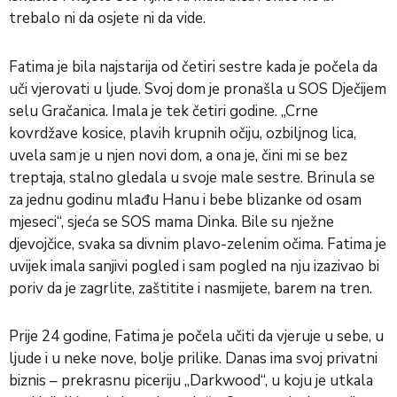
trebalo ni da osjete ni da vide.
Fatima je bila najstarija od četiri sestre kada je počela da
uči vjerovati u ljude. Svoj dom je pronašla u SOS Dječijem
selu Gračanica. Imala je tek četiri godine. „Crne
kovrdžave kosice, plavih krupnih očiju, ozbiljnog lica,
uvela sam je u njen novi dom, a ona je, čini mi se bez
treptaja, stalno gledala u svoje male sestre. Brinula se
za jednu godinu mlađu Hanu i bebe blizanke od osam
mjeseci“, sjeća se SOS mama Dinka. Bile su nježne
djevojčice, svaka sa divnim plavo-zelenim očima. Fatima je
uvijek imala sanjivi pogled i sam pogled na nju izazivao bi
poriv da je zagrlite, zaštitite i nasmijete, barem na tren.
Prije 24 godine, Fatima je počela učiti da vjeruje u sebe, u
ljude i u neke nove, bolje prilike. Danas ima svoj privatni
biznis – prekrasnu piceriju
„Darkwood“
, u koju je utkala